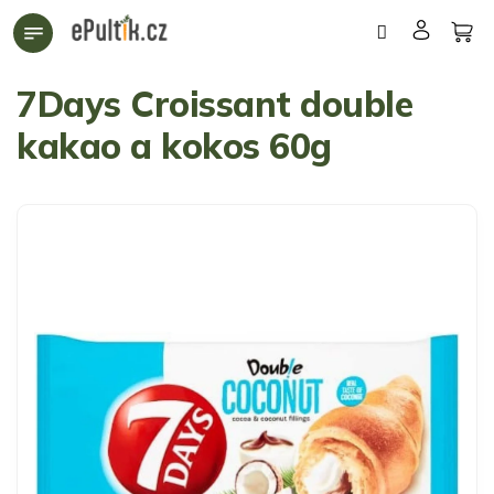
Přejít
na
obsah
7Days Croissant double
kakao a kokos 60g