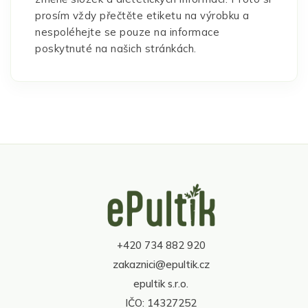
prosím vždy přečtěte etiketu na výrobku a
nespoléhejte se pouze na informace
poskytnuté na našich stránkách.
Z
á
p
a
t
+420 734 882 920
í
zakaznici@epultik.cz
epultik s.r.o.
IČO: 14327252