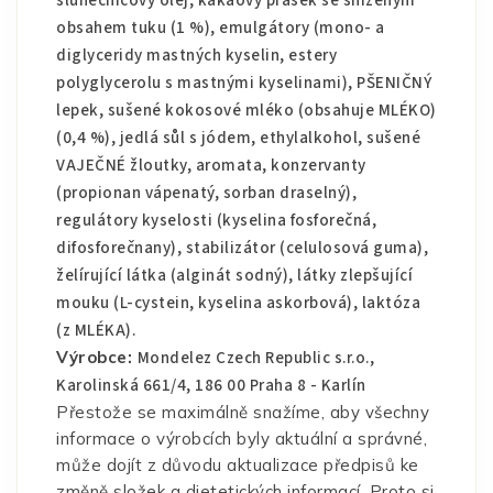
slunečnicový olej, kakaový prášek se sníženým
obsahem tuku (1 %), emulgátory (mono- a
diglyceridy mastných kyselin, estery
polyglycerolu s mastnými kyselinami), PŠENIČNÝ
lepek, sušené kokosové mléko (obsahuje MLÉKO)
(0,4 %), jedlá sůl s jódem, ethylalkohol, sušené
VAJEČNÉ žloutky, aromata, konzervanty
(propionan vápenatý, sorban draselný),
regulátory kyselosti (kyselina fosforečná,
difosforečnany), stabilizátor (celulosová guma),
želírující látka (alginát sodný), látky zlepšující
mouku (L-cystein, kyselina askorbová), laktóza
(z MLÉKA).
Výrobce:
Mondelez Czech Republic s.r.o.,
Karolinská 661/4, 186 00 Praha 8 - Karlín
Přestože se maximálně snažíme, aby všechny
informace o výrobcích byly aktuální a správné,
může dojít z důvodu aktualizace předpisů ke
změně složek a dietetických informací. Proto si