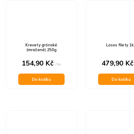
Krevety grónské
Losos filety 1
(mražené) 250g
154,90 Kč
479,90 K
/ ks
Do košíku
Do košíku