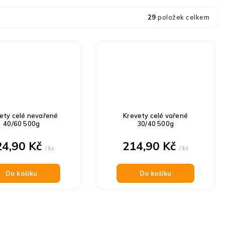
29
položek celkem
ety celé nevařené
Krevety celé vařené
40/60 500g
30/40 500g
24,90 Kč
214,90 Kč
/ ks
/ ks
Do košíku
Do košíku