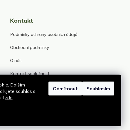
Kontakt
Podmínky ochrany osobních údajů
Obchodní podmínky
O nás
Kontakt společnosti
kie. Dalším
Odmítnout
Souhlasím
řujete souhlas s
ací
zde
.