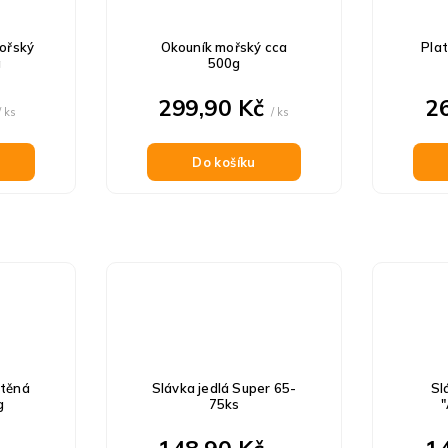
ořský
Okouník mořský cca
Plat
g
500g
299,90 Kč
2
/ ks
/ ks
Do košíku
štěná
Slávka jedlá Super 65-
Sl
g
75ks