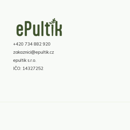
Z
á
p
a
+420 734 882 920
t
í
zakaznici@epultik.cz
epultik s.r.o.
IČO: 14327252