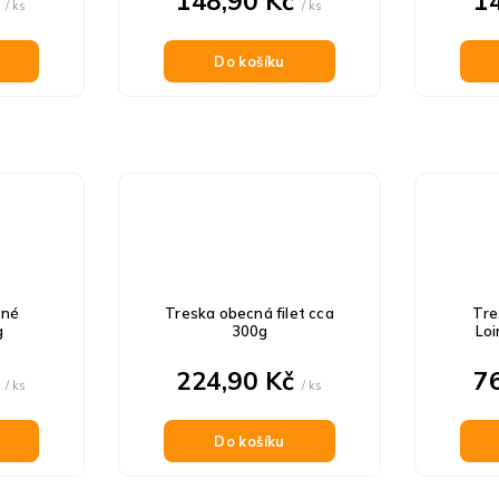
č
148,90 Kč
1
/ ks
/ ks
Do košíku
ené
Treska obecná filet cca
Tre
g
300g
Loi
č
224,90 Kč
7
/ ks
/ ks
Do košíku