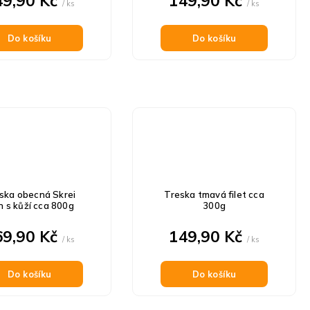
49,90 Kč
149,90 Kč
/ ks
/ ks
Do košíku
Do košíku
ska obecná Skrei
Treska tmavá filet cca
n s kůží cca 800g
300g
69,90 Kč
149,90 Kč
/ ks
/ ks
Do košíku
Do košíku