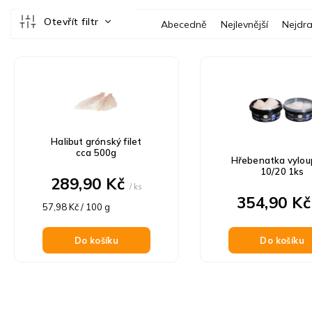
Ř
Otevřít filtr
Abecedně
Nejlevnější
Nejdra
a
z
V
e
ý
n
p
í
i
p
s
r
p
o
Halibut grónský filet
r
d
cca 500g
Hřebenatka vylo
o
u
10/20 1ks
d
289,90 Kč
k
/ ks
u
354,90 K
t
Měrná
k
57,98 Kč / 100 g
ů
cena:
t
ů
Do košíku
Do košíku