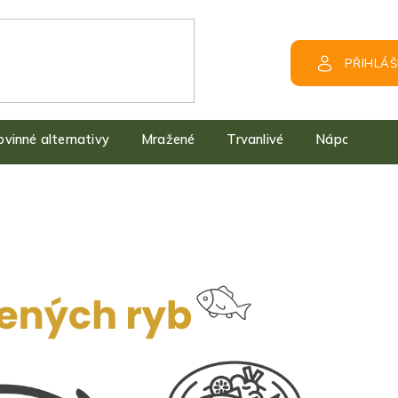
PŘIHLÁŠ
kovinné alternativy
Mražené
Trvanlivé
Nápoje