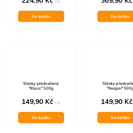
224,90 Kč
369,90 K
/ ks
Do košíku
Do košíku
Slávky předvařené
Slávky předvař
"Klasic" 500g
"Neapol" 500
149,90 Kč
149,90 K
/ ks
Do košíku
Do košíku