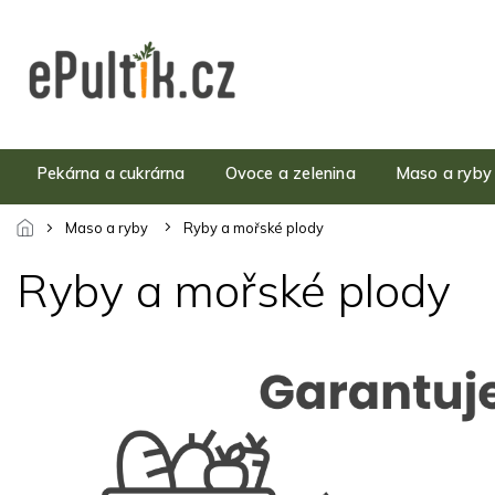
Přejít
na
obsah
Pekárna a cukrárna
Ovoce a zelenina
Maso a ryby
Maso a ryby
Ryby a mořské plody
Ryby a mořské plody