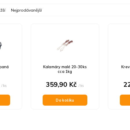
žší
Nejprodávanější
upaná
Kalamáry malé 20-30ks
Krev
cca 1kg
č
359,90 Kč
2
/ ks
/ ks
Do košíku