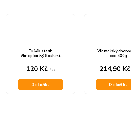
Tuňák steak
Vlk mořský chorv
žlutoploutvý Sashimi
cca 400g
AA filet cca 100g
120 Kč
214,90 K
/ ks
Do košíku
Do košíku