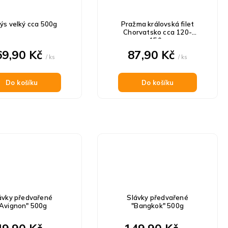
ýs velký cca 500g
Pražma královská filet
Chorvatsko cca 120-
150g
69,90 Kč
87,90 Kč
/ ks
/ ks
Do košíku
Do košíku
ávky předvařené
Slávky předvařené
"Avignon" 500g
"Bangkok" 500g