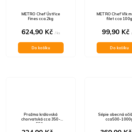
METRO Chef Ústřice
METRO Chef Vlk m
Fines cca.2kg
filet cca 100
624,90 Kč
99,90 Kč
/ ks
Do košíku
Do košíku
Pražma královská
Sépie obecná oči
chorvatská cca 350-
cca500-1000
550g