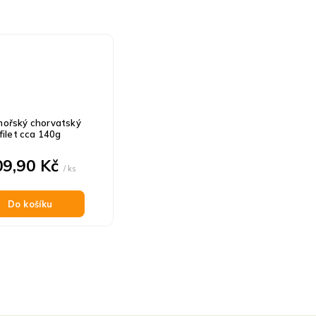
mořský chorvatský
filet cca 140g
09,90 Kč
/ ks
Do košíku