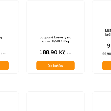
MET
krá
kg
Loupané krevety na
špízu 36/40 195g
9
č
188,90 Kč
/ ks
/ ks
Měrn
99,90
cena:
Do košíku