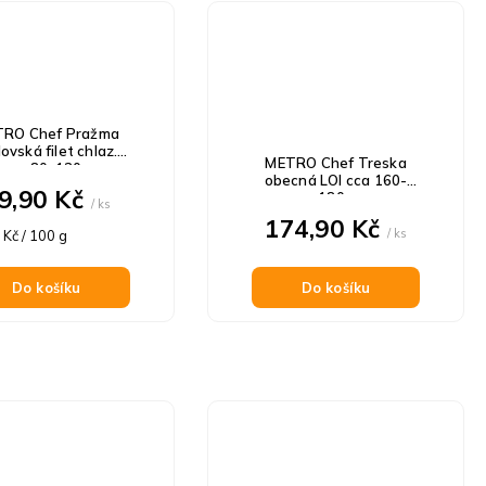
RO Chef Pražma
lovská filet chlaz.
METRO Chef Treska
cca 80-120g
obecná LOI cca 160-
9,90 Kč
180g
/ ks
174,90 Kč
á
/ ks
 Kč / 100 g
Do košíku
Do košíku