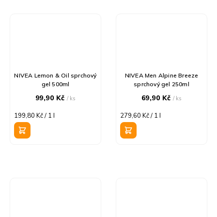
NIVEA Lemon & Oil sprchový
NIVEA Men Alpine Breeze
gel 500ml
sprchový gel 250ml
99,90 Kč
69,90 Kč
/ ks
/ ks
Měrná
Měrná
199,80 Kč / 1 l
279,60 Kč / 1 l
cena:
cena: