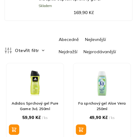
Skladem
169,90 Kč
Ř
Abecedně
Nejlevnější
a
z
Otevřít filtr
Nejdražší
Nejprodávanější
e
V
n
ý
í
p
p
i
r
s
o
p
d
r
u
Adidas Sprchový gel Pure
Fa sprchový gel Aloe Vera
o
k
Game 3v1 250ml
250ml
d
t
59,90 Kč
49,90 Kč
/ ks
/ ks
u
ů
k
t