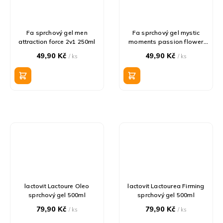
Fa sprchový gel men
Fa sprchový gel mystic
attraction force 2v1 250ml
moments passion flower
250ml
49,90 Kč
49,90 Kč
/ ks
/ ks
lactovit Lactoure Oleo
lactovit Lactourea Firming
sprchový gel 500ml
sprchový gel 500ml
79,90 Kč
79,90 Kč
/ ks
/ ks