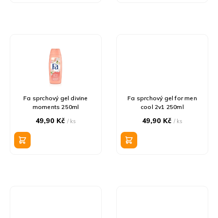
ů
Fa sprchový gel divine
Fa sprchový gel for men
moments 250ml
cool 2v1 250ml
49,90 Kč
49,90 Kč
/ ks
/ ks