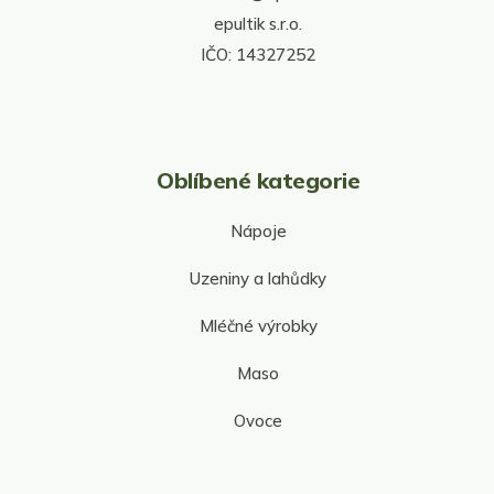
y
epultik s.r.o.
v
IČO: 14327252
ý
p
i
s
u
Oblíbené kategorie
Nápoje
Uzeniny a lahůdky
Mléčné výrobky
Maso
Ovoce