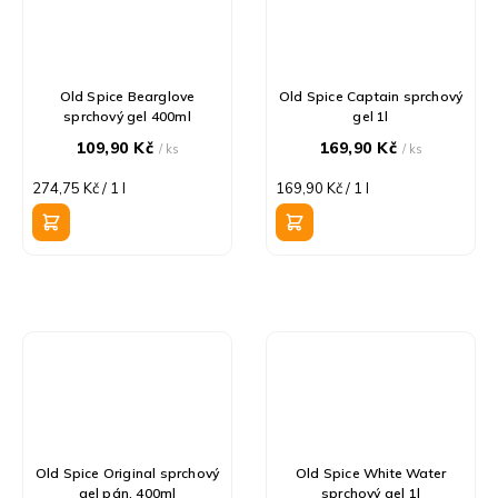
Old Spice Bearglove
Old Spice Captain sprchový
sprchový gel 400ml
gel 1l
109,90 Kč
169,90 Kč
/ ks
/ ks
Měrná
Měrná
274,75 Kč / 1 l
169,90 Kč / 1 l
cena:
cena:
Old Spice Original sprchový
Old Spice White Water
gel pán. 400ml
sprchový gel 1l