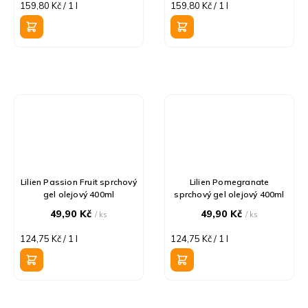
Měrná
Měrná
159,80 Kč / 1 l
159,80 Kč / 1 l
cena:
cena:
Lilien Passion Fruit sprchový
Lilien Pomegranate
gel olejový 400ml
sprchový gel olejový 400ml
49,90 Kč
49,90 Kč
/ ks
/ ks
Měrná
Měrná
124,75 Kč / 1 l
124,75 Kč / 1 l
cena:
cena: