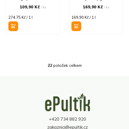
109,90 Kč
169,90 Kč
/ ks
/ ks
Měrná
Měrná
274,75 Kč / 1 l
169,90 Kč / 1 l
cena:
cena:
22
položek celkem
O
v
l
á
d
Z
a
á
c
p
í
a
p
t
r
+420 734 882 920
í
v
zakaznici@epultik.cz
k