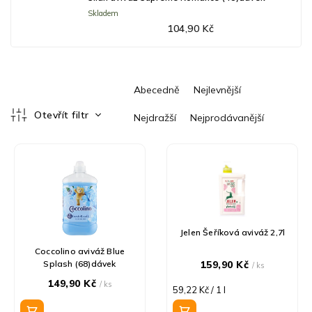
Skladem
104,90 Kč
Ř
Abecedně
Nejlevnější
a
z
Otevřít filtr
Nejdražší
Nejprodávanější
e
V
n
ý
í
p
p
i
r
s
o
p
d
r
u
Jelen Šeříková aviváž 2,7l
o
k
Coccolino aviváž Blue
d
t
Splash (68)dávek
159,90 Kč
/ ks
u
ů
149,90 Kč
/ ks
Měrná
59,22 Kč / 1 l
k
cena:
t