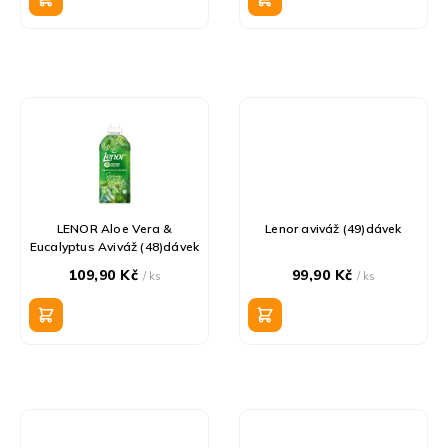
ů
LENOR Aloe Vera &
Lenor aviváž (49)dávek
Eucalyptus Aviváž (48)dávek
109,90 Kč
99,90 Kč
/ ks
/ ks