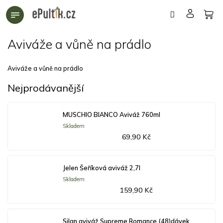
Přejít
na
obsah
Aviváže a vůně na prádlo
Aviváže a vůně na prádlo
Nejprodávanější
MUSCHIO BIANCO Aviváž 760ml
Skladem
69,90 Kč
Jelen Šeříková aviváž 2,7l
Skladem
159,90 Kč
Silan aviváž Supreme Romance (48)dávek