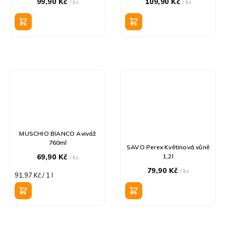
99,90 Kč
109,90 Kč
/ ks
/ ks
MUSCHIO BIANCO Aviváž
760ml
SAVO Perex Květinová vůně
69,90 Kč
1,2l
/ ks
79,90 Kč
/ ks
Měrná
91,97 Kč / 1 l
cena: