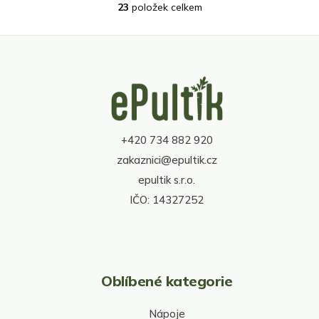
23
položek celkem
O
v
l
á
d
Z
a
á
c
p
í
a
p
t
r
+420 734 882 920
í
v
zakaznici@epultik.cz
k
y
epultik s.r.o.
v
IČO: 14327252
ý
p
i
s
u
Oblíbené kategorie
Nápoje