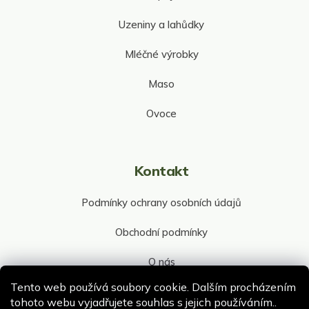
Uzeniny a lahůdky
Mléčné výrobky
Maso
Ovoce
Kontakt
Podmínky ochrany osobních údajů
Obchodní podmínky
O nás
Tento web používá soubory cookie. Dalším procházením
Kontakt společnosti
tohoto webu vyjadřujete souhlas s jejich používáním..