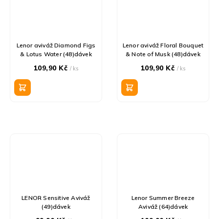
Lenor aviváž Diamond Figs
Lenor aviváž Floral Bouquet
& Lotus Water (48)dávek
& Note of Musk (48)dávek
109,90 Kč
109,90 Kč
/ ks
/ ks
LENOR Sensitive Aviváž
Lenor Summer Breeze
(49)dávek
Aviváž (64)dávek