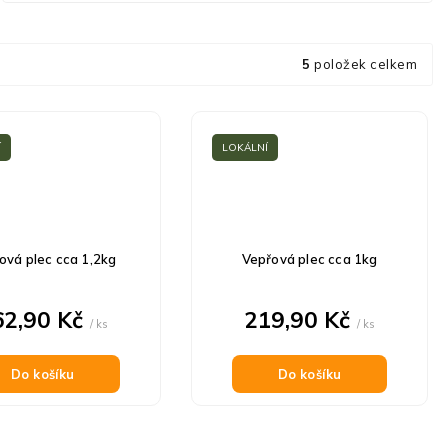
5
položek celkem
Í
LOKÁLNÍ
ová plec cca 1,2kg
Vepřová plec cca 1kg
62,90 Kč
219,90 Kč
/ ks
/ ks
Do košíku
Do košíku