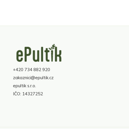
Z
á
p
a
+420 734 882 920
t
í
zakaznici@epultik.cz
epultik s.r.o.
IČO: 14327252