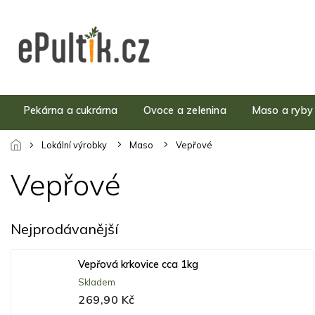
Přejít
na
obsah
Pekárna a cukrárna
Ovoce a zelenina
Maso a ryby
Lokální výrobky
Maso
Vepřové
Vepřové
Nejprodávanější
Vepřová krkovice cca 1kg
Skladem
269,90 Kč