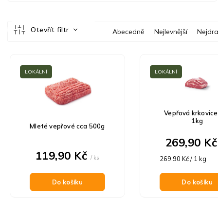
Ř
Otevřít filtr
Abecedně
Nejlevnější
Nejdra
a
z
V
e
ý
n
LOKÁLNÍ
LOKÁLNÍ
p
í
i
p
s
r
p
o
Vepřová krkovice
r
d
1kg
Mleté vepřové cca 500g
o
u
d
269,90 K
k
u
119,90 Kč
t
/ ks
Měrná
k
269,90 Kč / 1 kg
ů
cena:
t
ů
Do košíku
Do košíku