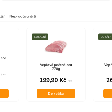
žší
Nejprodávanější
LOKÁLNÍ
LOKÁLN
 cca
Vepřová pečeně cca
Vepř
770g
č
/ ks
199,90 Kč
2
/ ks
Do košíku