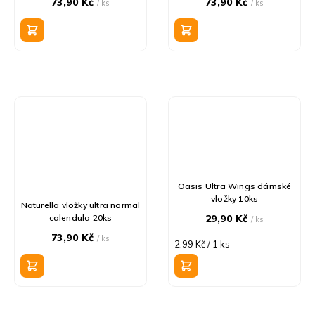
73,90 Kč
73,90 Kč
/ ks
/ ks
Oasis Ultra Wings dámské
vložky 10ks
Naturella vložky ultra normal
calendula 20ks
29,90 Kč
/ ks
73,90 Kč
/ ks
Měrná
2,99 Kč / 1 ks
cena: