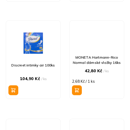
ů
MONETA Hartmann-Rico
Normal dámské vložky 16ks
Discreet intimky air 100ks
42,80 Kč
/ ks
104,90 Kč
/ ks
Měrná
2,68 Kč / 1 ks
cena: