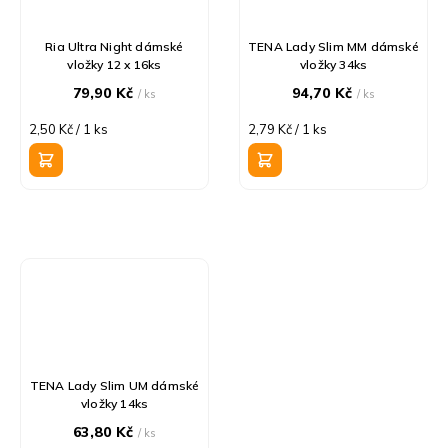
Ria Ultra Night dámské
TENA Lady Slim MM dámské
vložky 12 x 16ks
vložky 34ks
79,90 Kč
94,70 Kč
/ ks
/ ks
Měrná
Měrná
2,50 Kč / 1 ks
2,79 Kč / 1 ks
cena:
cena:
TENA Lady Slim UM dámské
vložky 14ks
63,80 Kč
/ ks