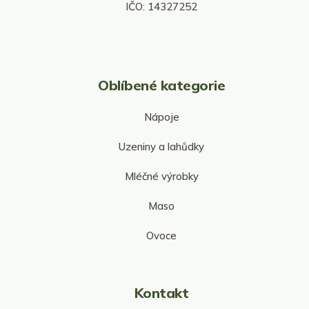
IČO: 14327252
ý
p
i
s
u
Oblíbené kategorie
Nápoje
Uzeniny a lahůdky
Mléčné výrobky
Maso
Ovoce
Kontakt