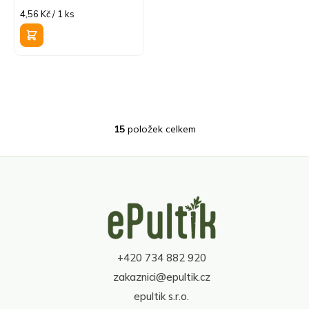
Měrná
4,56 Kč / 1 ks
cena:
15
položek celkem
O
v
l
á
d
Z
a
á
c
p
í
a
p
t
r
+420 734 882 920
í
v
zakaznici@epultik.cz
k
y
epultik s.r.o.
v