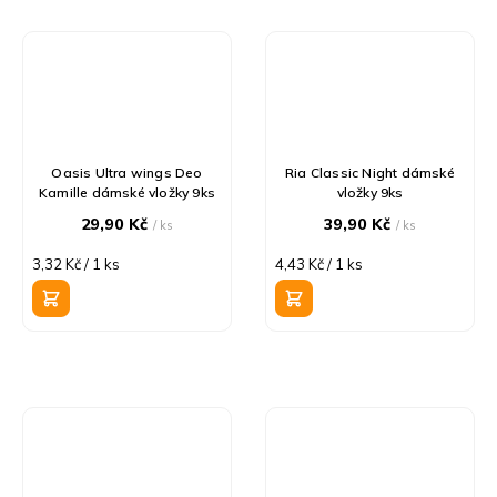
Oasis Ultra wings Deo
Ria Classic Night dámské
Kamille dámské vložky 9ks
vložky 9ks
29,90 Kč
39,90 Kč
/ ks
/ ks
Měrná
Měrná
3,32 Kč / 1 ks
4,43 Kč / 1 ks
cena:
cena: