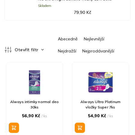
Skladem
79,90 Kč
Ř
Abecedně
Nejlevnější
a
z
Otevřít filtr
Nejdražší
Nejprodávanější
e
V
n
ý
í
p
p
i
r
s
o
p
d
r
u
Always intimky normal deo
Always Ultra Platinum
o
k
30ks
vložky Super 7ks
d
t
56,90 Kč
54,90 Kč
/ ks
/ ks
u
ů
k
t