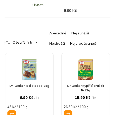
Skladem
8,90 Kč
Ř
Abecedně
Nejlevnější
a
z
Otevřít filtr
Nejdražší
Nejprodávanější
e
V
n
ý
í
p
p
i
r
s
o
p
d
r
u
Dr. Oetker Jedlá soda 15g
Dr.Oetker Kypřící prášek
5x12g
o
k
d
t
6,90 Kč
15,90 Kč
/ ks
/ ks
u
ů
Měrná
Měrná
46 Kč / 100 g
26,50 Kč / 100 g
k
cena:
cena:
t