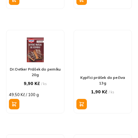
ů
Dr.Oetker Prášek do perníku
20g
Kypříci prášek do pečiva
9,90 Kč
13g
/ ks
1,90 Kč
/ ks
Měrná
49,50 Kč / 100 g
cena: