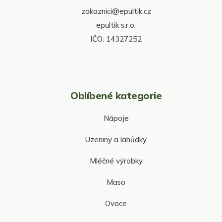
í
v
zakaznici@epultik.cz
k
y
epultik s.r.o.
v
IČO: 14327252
ý
p
i
s
u
Oblíbené kategorie
Nápoje
Uzeniny a lahůdky
Mléčné výrobky
Maso
Ovoce