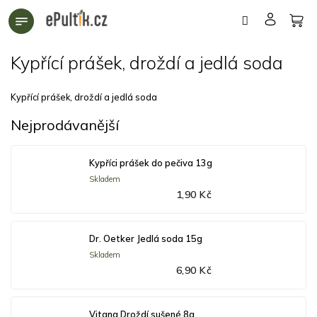
Přejít
na
obsah
Kypřící prášek, droždí a jedlá soda
Kypřící prášek, droždí a jedlá soda
Nejprodávanější
Kypříci prášek do pečiva 13g
Skladem
1,90 Kč
Dr. Oetker Jedlá soda 15g
Skladem
6,90 Kč
Vitana Droždí sušené 8g