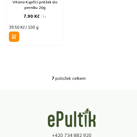
Vitana Kypřící prášek do
perníku 20g
7,90 Kč
/ ks
Měrná
39,50 Kč / 100 g
cena:
7
položek celkem
O
v
l
á
d
Z
a
á
c
p
í
a
p
t
r
+420 734 882 920