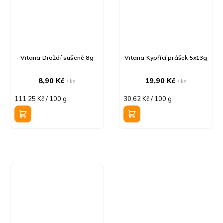
Vitana Droždí sušené 8g
Vitana Kypřící prášek 5x13g
8,90 Kč
19,90 Kč
/ ks
/ ks
Měrná
Měrná
111,25 Kč / 100 g
30,62 Kč / 100 g
cena:
cena: