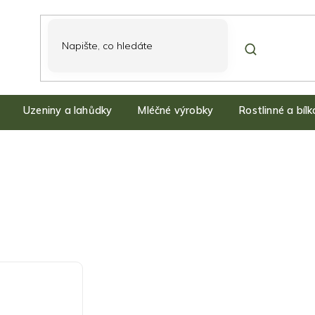
Uzeniny a lahůdky
Mléčné výrobky
Rostlinné a bíl