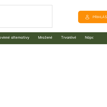
PŘIHLÁŠ
kovinné alternativy
Mražené
Trvanlivé
Nápoje