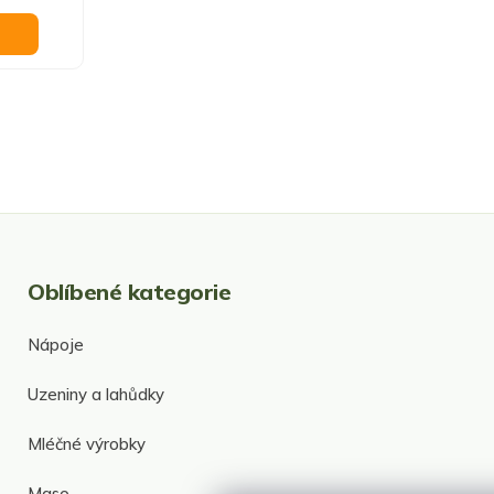
O
v
l
á
d
Oblíbené kategorie
a
c
í
Nápoje
p
r
Uzeniny a lahůdky
v
k
y
Mléčné výrobky
v
ý
Maso