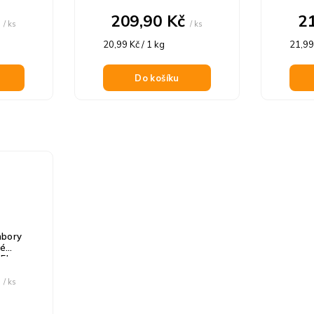
č
209,90 Kč
2
/ ks
/ ks
Měrná
Měrn
20,99 Kč / 1 kg
21,99
cena:
cena:
Do košíku
bory
né
 5kg
č
/ ks