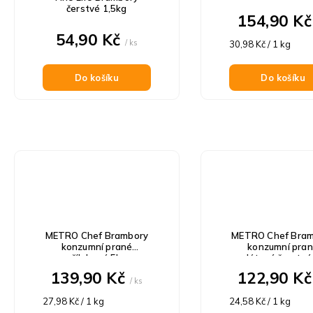
čerstvé 1,5kg
154,90 K
54,90 Kč
/ ks
Měrná
30,98 Kč / 1 kg
cena:
Do košíku
Do košíku
METRO Chef Brambory
METRO Chef Bram
konzumní prané
konzumní pra
přílohové 5kg
salátové čerstvé
139,90 Kč
122,90 K
/ ks
Měrná
Měrná
27,98 Kč / 1 kg
24,58 Kč / 1 kg
cena:
cena: