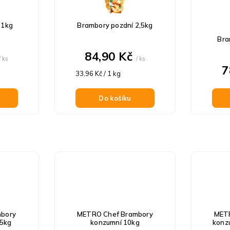
 1kg
Brambory pozdní 2,5kg
Bra
84,90 Kč
/ ks
/ ks
7
Měrná
33,96 Kč / 1 kg
cena:
Do košíku
bory
METRO Chef Brambory
MET
 5kg
konzumní 10kg
konz