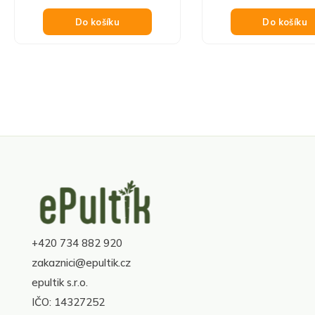
Do košíku
Do košíku
Z
á
p
a
+420 734 882 920
t
í
zakaznici@epultik.cz
epultik s.r.o.
IČO: 14327252