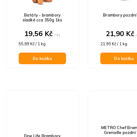
p
s
r
p
o
Batáty - brambory
Brambory pozdní
r
d
sladké cca 350g 1ks
o
u
d
19,56 Kč
21,90 Kč
k
/ ks
u
t
Měrná
Měrná
k
55,89 Kč / 1 kg
21,90 Kč / 1 kg
ů
cena:
cena:
t
ů
Do košíku
Do košíku
METRO Chef Bram
Grenaille pozdní
Fine Life Brambory