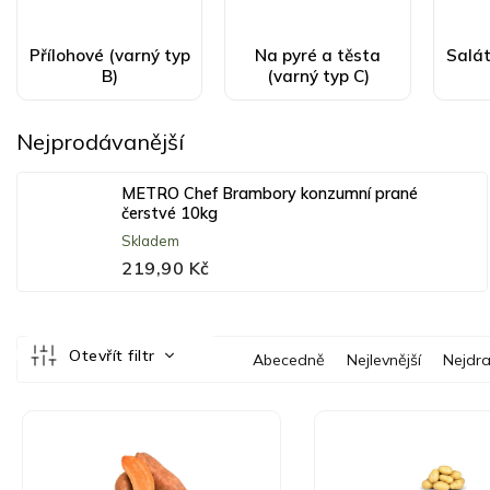
Přílohové (varný typ
Na pyré a těsta
Salát
B)
(varný typ C)
Nejprodávanější
METRO Chef Brambory konzumní prané
čerstvé 10kg
Skladem
219,90 Kč
Ř
Otevřít filtr
Abecedně
Nejlevnější
Nejdra
a
z
V
e
ý
n
p
í
i