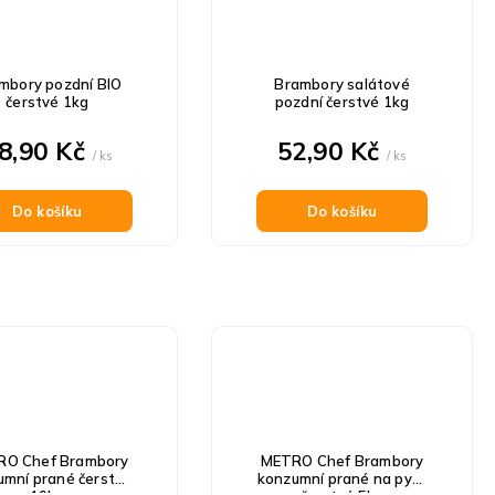
mbory pozdní BIO
Brambory salátové
čerstvé 1kg
pozdní čerstvé 1kg
8,90 Kč
52,90 Kč
/ ks
/ ks
Do košíku
Do košíku
RO Chef Brambory
METRO Chef Brambory
umní prané čerstvé
konzumní prané na pyré