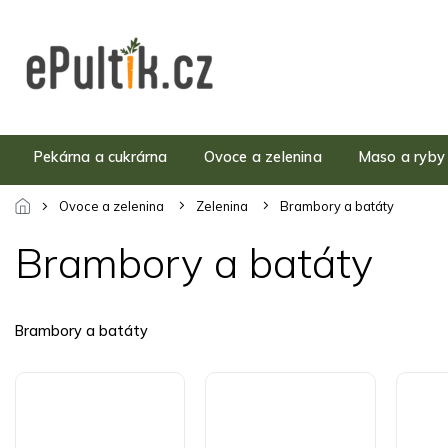
Přejít
na
obsah
Pekárna a cukrárna
Ovoce a zelenina
Maso a ryby
Ovoce a zelenina
Zelenina
Brambory a batáty
Brambory a batáty
Brambory a batáty