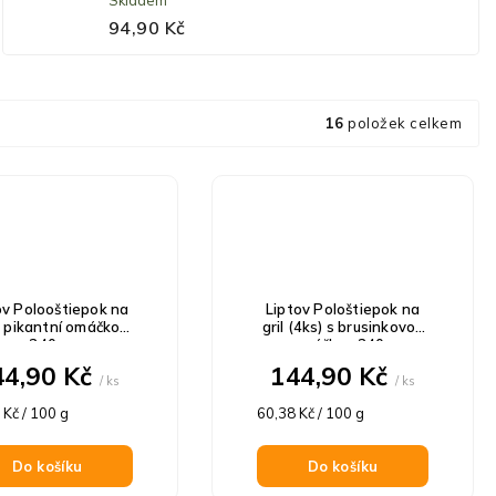
Skladem
94,90 Kč
16
položek celkem
ov Polooštiepok na
Liptov Pološtiepok na
 s pikantní omáčkou
gril (4ks) s brusinkovou
240g
omáčkou 240g
44,90 Kč
144,90 Kč
/ ks
/ ks
á
Měrná
 Kč / 100 g
60,38 Kč / 100 g
cena:
Do košíku
Do košíku