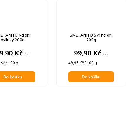
ETANITO Na gril
SMETANITO Sýr na gril
bylinky 200g
200g
9,90 Kč
99,90 Kč
/ ks
/ ks
á
Měrná
 Kč / 100 g
49,95 Kč / 100 g
cena:
Do košíku
Do košíku