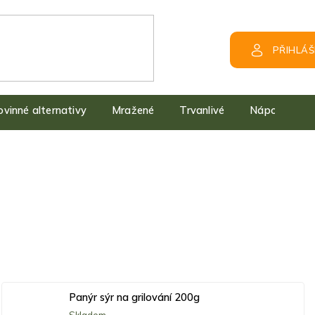
PŘIHLÁŠ
kovinné alternativy
Mražené
Trvanlivé
Nápoje
Panýr sýr na grilování 200g