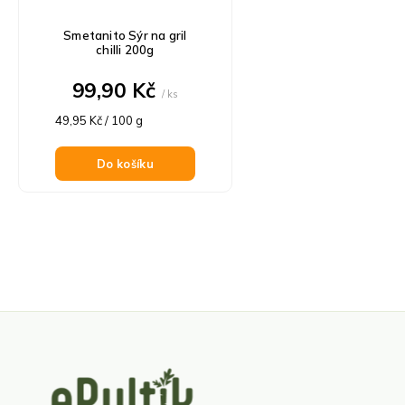
Smetanito Sýr na gril
chilli 200g
99,90 Kč
/ ks
Měrná
49,95 Kč / 100 g
cena:
Do košíku
Z
á