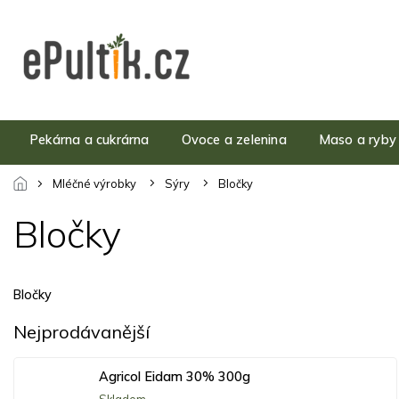
Přejít
na
obsah
Pekárna a cukrárna
Ovoce a zelenina
Maso a ryby
Mléčné výrobky
Sýry
Bločky
Bločky
Bločky
Nejprodávanější
Agricol Eidam 30% 300g