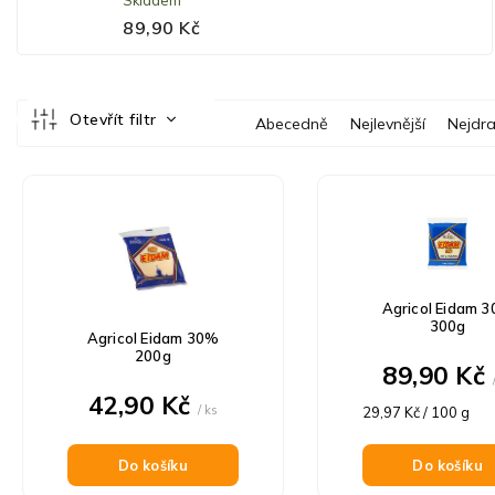
Skladem
89,90 Kč
Ř
Otevřít filtr
Abecedně
Nejlevnější
Nejdra
a
z
V
e
ý
n
p
í
i
p
s
r
p
o
Agricol Eidam 
r
d
300g
Agricol Eidam 30%
o
u
200g
d
89,90 Kč
k
u
42,90 Kč
t
/ ks
Měrná
k
29,97 Kč / 100 g
ů
cena:
t
ů
Do košíku
Do košíku