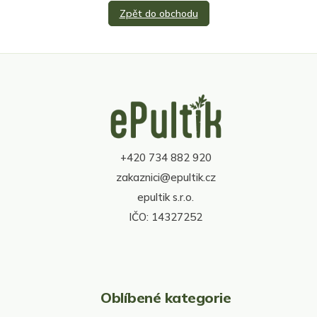
Zpět do obchodu
Z
á
p
a
t
+420 734 882 920
í
zakaznici@epultik.cz
epultik s.r.o.
IČO: 14327252
Oblíbené kategorie