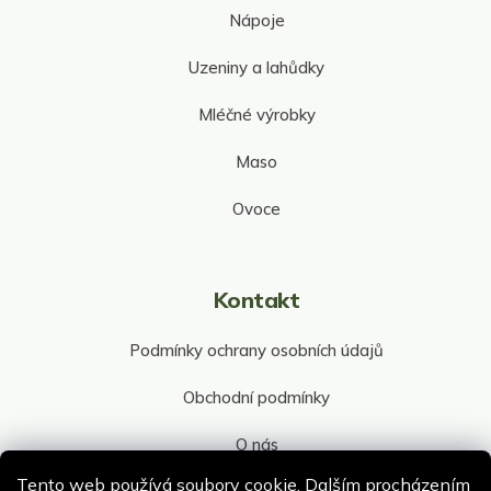
Nápoje
Uzeniny a lahůdky
Mléčné výrobky
Maso
Ovoce
Kontakt
Podmínky ochrany osobních údajů
Obchodní podmínky
O nás
Tento web používá soubory cookie. Dalším procházením