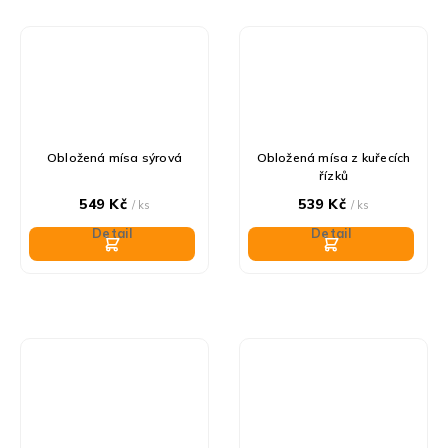
Obložená mísa sýrová
Obložená mísa z kuřecích
řízků
549 Kč
539 Kč
/ ks
/ ks
Detail
Detail