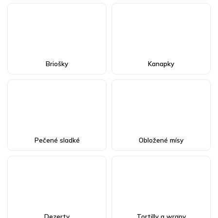
Briošky
Kanapky
Pečené sladké
Obložené mísy
Dezerty
Tortilly a wrapy