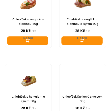
i
r
s
o
p
d
r
u
Chlebíček s anglickou
Chlebíček s anglickou
o
k
slaninou 80g
slaninou a sýrem 90g
d
t
28 Kč
28 Kč
/ ks
/ ks
u
ů
Detail
Detail
k
t
ů
Chlebíček s herkulem a
Chlebíček šunkový s vejcem
sýrem 90g
90g
28 Kč
28 Kč
/ ks
/ ks