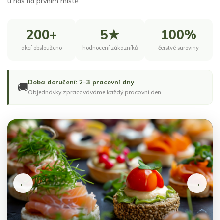
u nás na prvním místě.
200+
5★
100%
akcí obslouženo
hodnocení zákazníků
čerstvé suroviny
Doba doručení: 2–3 pracovní dny
🚚
Objednávky zpracováváme každý pracovní den
←
→