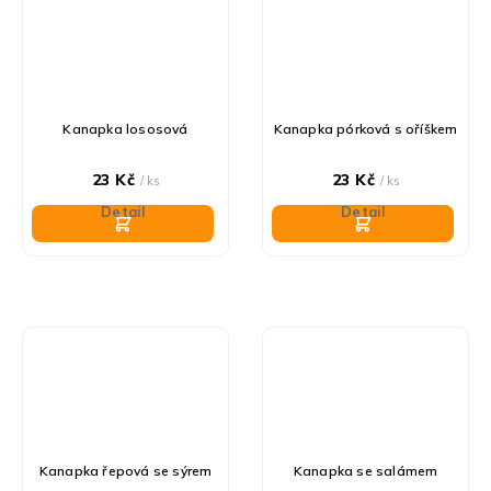
Kanapka lososová
Kanapka pórková s oříškem
23 Kč
23 Kč
/ ks
/ ks
Detail
Detail
Kanapka řepová se sýrem
Kanapka se salámem