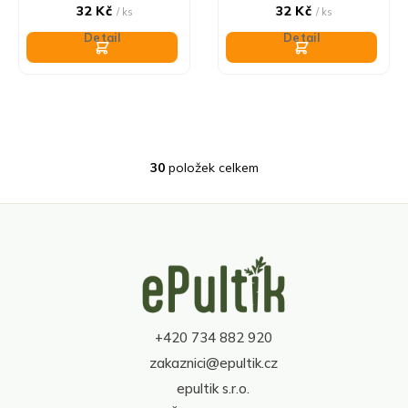
32 Kč
32 Kč
/ ks
/ ks
Detail
Detail
30
položek celkem
O
v
l
á
d
Z
a
á
c
p
í
a
p
t
r
+420 734 882 920
í
v
zakaznici@epultik.cz
k
y
epultik s.r.o.
v