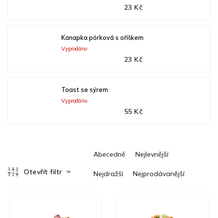
23 Kč
Kanapka pórková s oříškem
Vyprodáno
23 Kč
Toast se sýrem
Vyprodáno
55 Kč
Ř
Abecedně
Nejlevnější
a
z
Otevřít filtr
Nejdražší
Nejprodávanější
e
V
n
ý
í
p
p