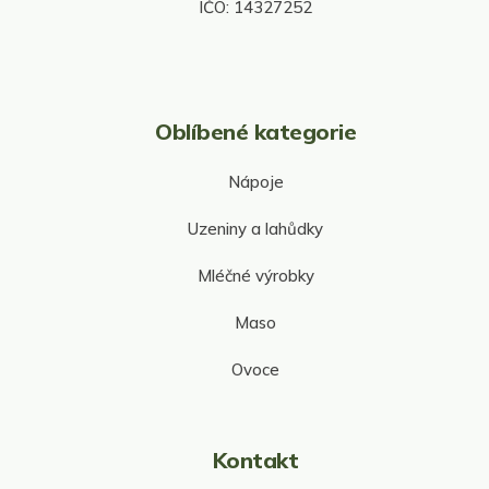
IČO: 14327252
ý
p
i
s
u
Oblíbené kategorie
Nápoje
Uzeniny a lahůdky
Mléčné výrobky
Maso
Ovoce
Kontakt