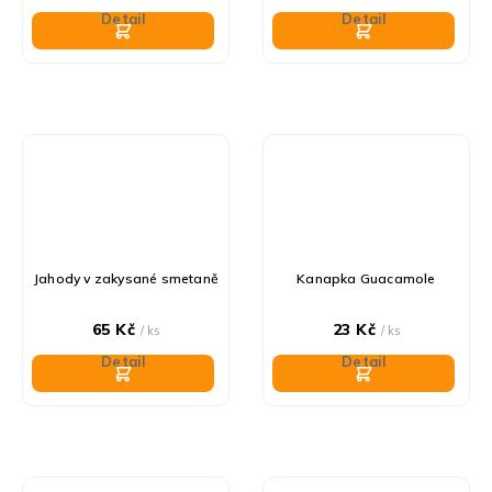
Detail
Detail
Jahody v zakysané smetaně
Kanapka Guacamole
65 Kč
23 Kč
/ ks
/ ks
Detail
Detail