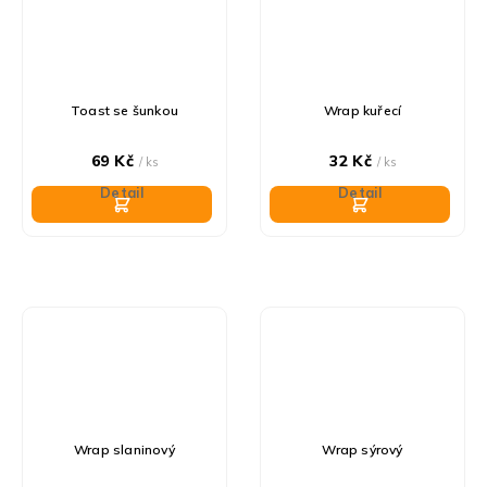
Toast se šunkou
Wrap kuřecí
69 Kč
32 Kč
/ ks
/ ks
Detail
Detail
Wrap slaninový
Wrap sýrový