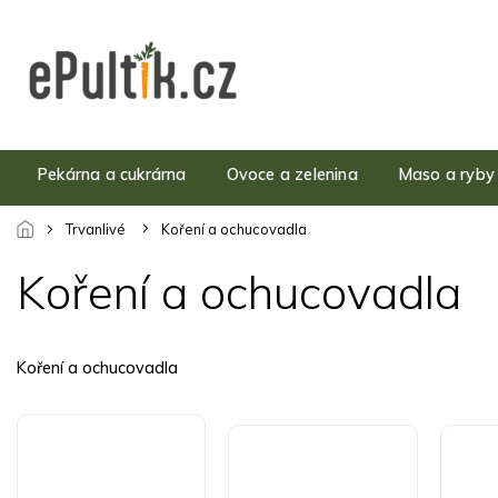
Přejít
na
obsah
Pekárna a cukrárna
Ovoce a zelenina
Maso a ryby
Trvanlivé
Koření a ochucovadla
Koření a ochucovadla
Koření a ochucovadla