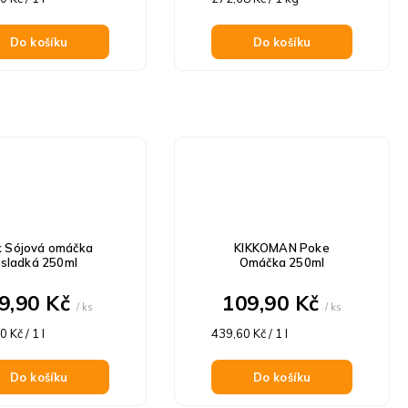
cena:
Do košíku
Do košíku
k Sójová omáčka
KIKKOMAN Poke
sladká 250ml
Omáčka 250ml
9,90 Kč
109,90 Kč
/ ks
/ ks
á
Měrná
 Kč / 1 l
439,60 Kč / 1 l
cena:
Do košíku
Do košíku