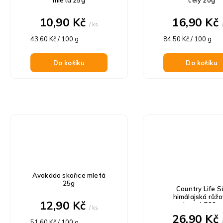
10,90 Kč
16,90 Kč
/ ks
Měrná
Měrná
43,60 Kč / 100 g
84,50 Kč / 100 g
cena:
cena:
Do košíku
Do košíku
Avokádo skořice mletá
25g
Country Life S
himálajská růž
12,90 Kč
jemná 500g
/ ks
26,90 Kč
Měrná
51,60 Kč / 100 g