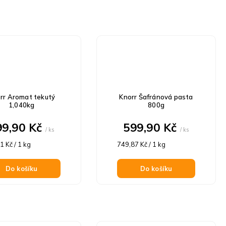
rr Aromat tekutý
Knorr Šafránová pasta
1,040kg
800g
99,90 Kč
599,90 Kč
/ ks
/ ks
á
Měrná
1 Kč / 1 kg
749,87 Kč / 1 kg
cena:
Do košíku
Do košíku