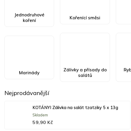
Jednodruhové
Kořenící směsi
koření
Zálivky a přísady do
Ryb
Marinády
salátů
Nejprodávanější
KOTÁNYI Zálivka na salát tzatziky 5 x 13g
Skladem
59,90 Kč