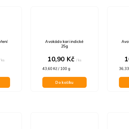
ření
Avokádo kari indické
Avo
25g
10,90 Kč
1
/ ks
/ ks
Měrná
Měrn
43,60 Kč / 100 g
36,33
cena:
cena:
Do košíku