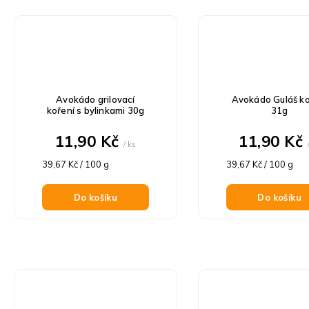
Avokádo grilovací
Avokádo Guláš ko
koření s bylinkami 30g
31g
11,90 Kč
11,90 Kč
/ ks
Měrná
Měrná
39,67 Kč / 100 g
39,67 Kč / 100 g
cena:
cena:
Do košíku
Do košíku