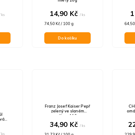
14,90 Kč
1
/ ks
/ ks
Měrná
Měrn
74,50 Kč / 100 g
64,50
cena:
cena:
Do košíku
Franz Josef Kaiser Pepř
CH
zelený ve slaném
omá
ůl
nálevu 110g
ová
34,90 Kč
2
/ ks
/ ks
Měrná
Měrn
31,73 Kč / 100 g
229,90