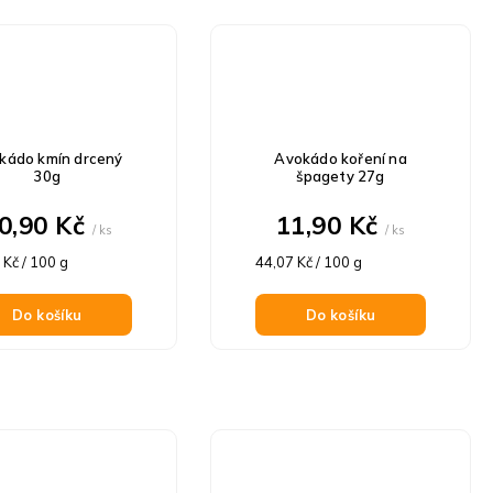
kádo kmín drcený
Avokádo koření na
30g
špagety 27g
0,90 Kč
11,90 Kč
/ ks
/ ks
á
Měrná
 Kč / 100 g
44,07 Kč / 100 g
cena:
Do košíku
Do košíku