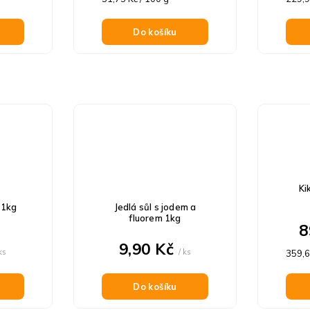
cena:
cena:
Do košíku
Ki
 1kg
Jedlá sůl s jodem a
fluorem 1kg
8
9,90 Kč
 ks
/ ks
Měrn
359,60
cena:
Do košíku