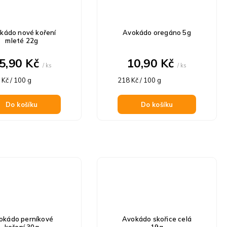
kádo nové koření
Avokádo oregáno 5g
mleté 22g
5,90 Kč
10,90 Kč
/ ks
/ ks
á
Měrná
 Kč / 100 g
218 Kč / 100 g
cena:
Do košíku
Do košíku
okádo perníkové
Avokádo skořice celá
koření 30g
19g