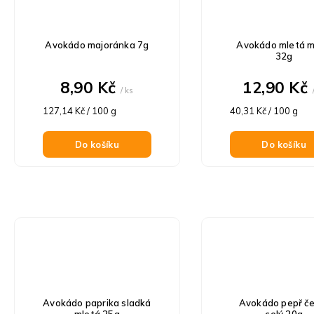
Avokádo majoránka 7g
Avokádo mletá 
32g
8,90 Kč
12,90 Kč
/ ks
Měrná
Měrná
127,14 Kč / 100 g
40,31 Kč / 100 g
cena:
cena:
Do košíku
Do košíku
Avokádo paprika sladká
Avokádo pepř č
mletá 25g
celý 20g