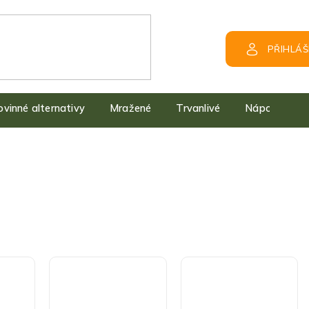
PŘIHLÁŠ
kovinné alternativy
Mražené
Trvanlivé
Nápoje