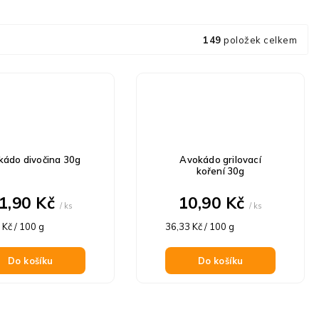
149
položek celkem
kádo divočina 30g
Avokádo grilovací
koření 30g
1,90 Kč
10,90 Kč
/ ks
/ ks
á
Měrná
 Kč / 100 g
36,33 Kč / 100 g
cena:
Do košíku
Do košíku