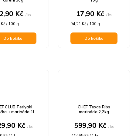
2,90 Kč
17,90 Kč
/ ks
/ ks
á
Měrná
 Kč / 100 g
94,21 Kč / 100 g
cena:
Do košíku
Do košíku
EF CLUB Teriyaki
CHEF Texas Ribs
čka + marináda 1l
marináda 2,2kg
29,90 Kč
599,90 Kč
/ ks
/ ks
á
Měrná
 Kč / 1 l
272,68 Kč / 1 kg