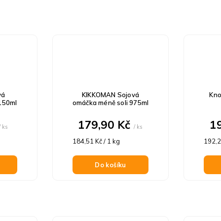
vá
KIKKOMAN Sojová
Kno
150ml
omáčka méně soli 975ml
179,90 Kč
1
/ ks
/ ks
Měrná
Měrn
184,51 Kč / 1 kg
192,2
cena:
cena:
Do košíku