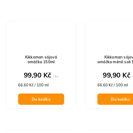
Kikkoman sójová
Kikkoman sójo
omáčka 150ml
omáčka méně soli 
99,90 Kč
99,90 Kč
/ ks
Měrná
Měrná
66,60 Kč / 100 ml
66,60 Kč / 100 ml
cena:
cena:
Do košíku
Do košíku