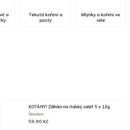
vé a
Tekutá koření a
Mlýnky a koření ve
čky
pasty
skle
KOTÁNYI Zálivka na italský salát 5 x 13g
Skladem
59,90 Kč