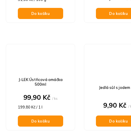
cena:
Do košíku
Do košíku
J-LEK Ústřicová omáčka
500ml
Jedlá sůl s jodem
99,90 Kč
/ ks
9,90 Kč
Měrná
/
199,80 Kč / 1 l
cena:
Do košíku
Do košíku