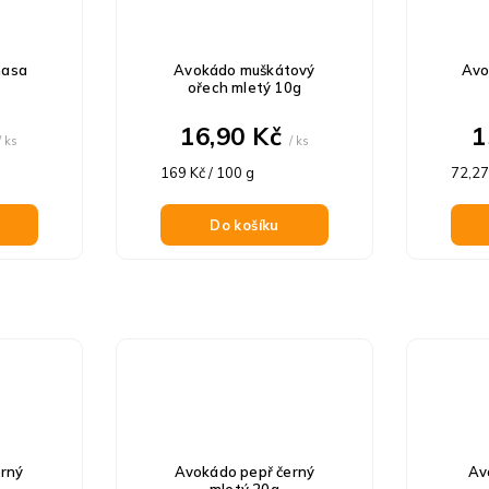
masa
Avokádo muškátový
Avo
ořech mletý 10g
16,90 Kč
1
/ ks
/ ks
Měrná
Měrn
169 Kč / 100 g
72,27
cena:
cena:
Do košíku
erný
Avokádo pepř černý
Av
mletý 20g