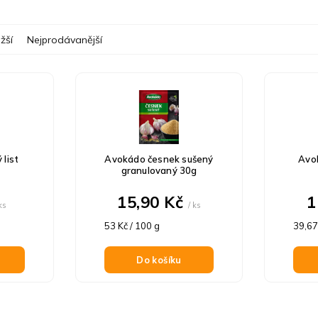
žší
Nejprodávanější
list
Avokádo česnek sušený
Avo
granulovaný 30g
15,90 Kč
1
 ks
/ ks
Měrná
Měrn
53 Kč / 100 g
39,67
cena:
cena:
Do košíku