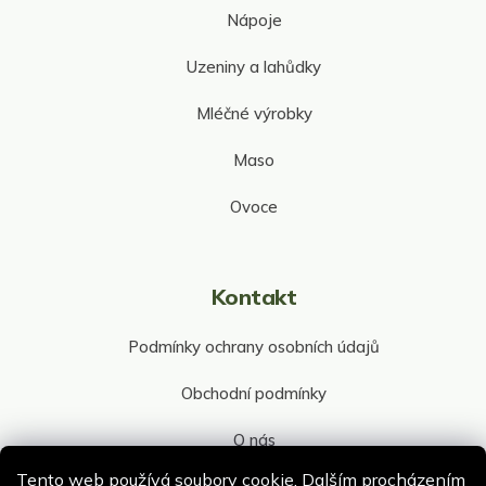
Nápoje
Uzeniny a lahůdky
Mléčné výrobky
Maso
Ovoce
Kontakt
Podmínky ochrany osobních údajů
Obchodní podmínky
O nás
Tento web používá soubory cookie. Dalším procházením