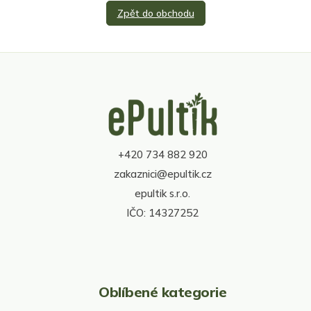
Zpět do obchodu
Z
á
p
a
t
+420 734 882 920
í
zakaznici@epultik.cz
epultik s.r.o.
IČO: 14327252
Oblíbené kategorie