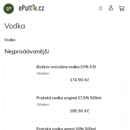
Přejít
na
obsah
Vodka
Vodka
Nejprodávanější
Božkov ostružina vodka 33% 0,5l
Skladem
174,90 Kč
Pražská vodka original 37,5% 500ml
Skladem
185,90 Kč
Pražská vodka jemná 30% 500ml