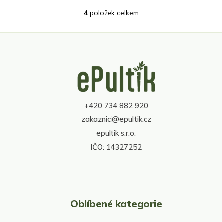
4
položek celkem
O
v
l
á
d
Z
a
á
c
p
í
a
p
t
r
+420 734 882 920
í
v
zakaznici@epultik.cz
k
y
epultik s.r.o.
v
IČO: 14327252
ý
p
i
s
u
Oblíbené kategorie