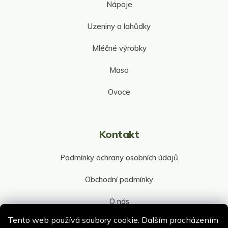
Nápoje
Uzeniny a lahůdky
Mléčné výrobky
Maso
Ovoce
Kontakt
Podmínky ochrany osobních údajů
Obchodní podmínky
O nás
Tento web používá soubory cookie. Dalším procházením
Kontakt společnosti