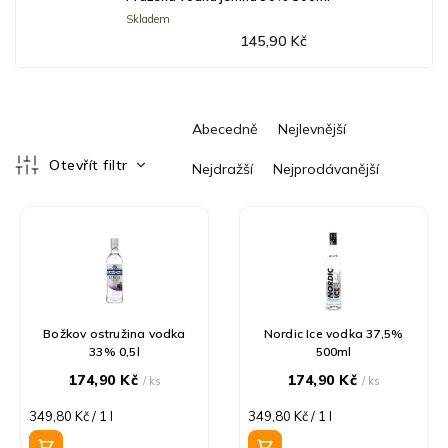
Skladem
145,90 Kč
Ř
Abecedně
Nejlevnější
a
z
Otevřít filtr
Nejdražší
Nejprodávanější
e
V
n
ý
í
p
p
i
r
s
o
p
d
r
u
Božkov ostružina vodka
Nordic Ice vodka 37,5%
33% 0,5l
500ml
o
k
d
t
174,90 Kč
174,90 Kč
/ ks
/ ks
u
ů
Měrná
Měrná
349,80 Kč / 1 l
349,80 Kč / 1 l
k
cena:
cena:
t