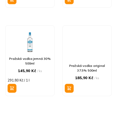
ů
Pražská vodka jemná 30%
500ml
Pražská vodka original
145,90 Kč
37,5% 500ml
/ ks
185,90 Kč
/ ks
Měrná
291,80 Kč / 1 l
cena: