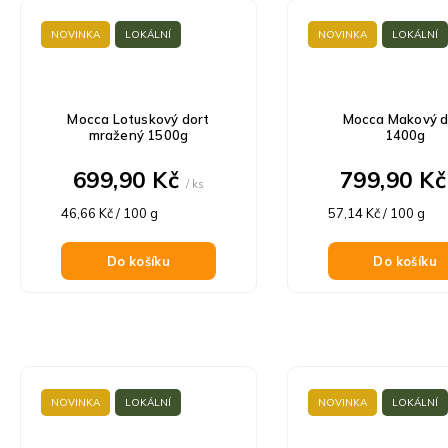
NOVINKA
LOKÁLNÍ
NOVINKA
LOKÁLNÍ
Mocca Lotuskový dort
Mocca Makový d
mražený 1500g
1400g
699,90 Kč
799,90 K
/ ks
Měrná
Měrná
46,66 Kč / 100 g
57,14 Kč / 100 g
cena:
cena:
Do košíku
Do košíku
NOVINKA
LOKÁLNÍ
NOVINKA
LOKÁLNÍ