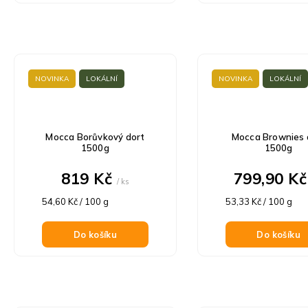
NOVINKA
LOKÁLNÍ
NOVINKA
LOKÁLNÍ
Mocca Borůvkový dort
Mocca Brownies 
1500g
1500g
819 Kč
799,90 K
/ ks
Měrná
Měrná
54,60 Kč / 100 g
53,33 Kč / 100 g
cena:
cena:
Do košíku
Do košíku