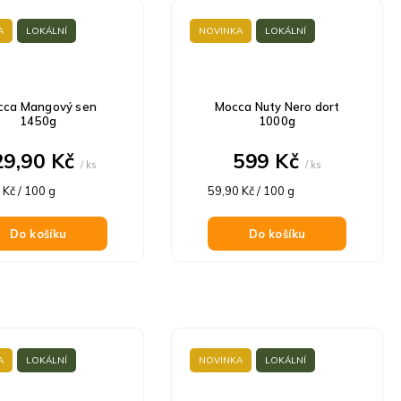
A
LOKÁLNÍ
NOVINKA
LOKÁLNÍ
cca Mangový sen
Mocca Nuty Nero dort
1450g
1000g
29,90 Kč
599 Kč
/ ks
/ ks
á
Měrná
 Kč / 100 g
59,90 Kč / 100 g
cena:
Do košíku
Do košíku
A
LOKÁLNÍ
NOVINKA
LOKÁLNÍ