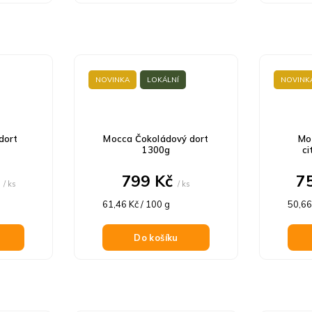
NOVINKA
LOKÁLNÍ
NOVINK
dort
Mocca Čokoládový dort
Mo
1300g
ci
č
799 Kč
7
/ ks
/ ks
Měrná
Měrn
61,46 Kč / 100 g
50,66
cena:
cena:
Do košíku