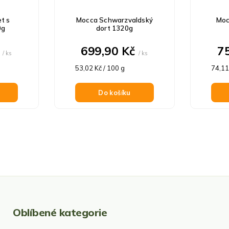
t s
Mocca Schwarzvaldský
Moc
0g
dort 1320g
č
699,90 Kč
7
/ ks
/ ks
Měrná
Měrn
53,02 Kč / 100 g
74,11
cena:
cena:
Do košíku
O
v
l
á
d
Oblíbené kategorie
a
c