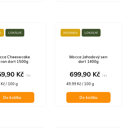
A
LOKÁLNÍ
NOVINKA
LOKÁLNÍ
cca Cheesecake
Mocca Jahodový sen
tron dort 1500g
dort 1400g
59,90 Kč
699,90 Kč
/ ks
/ ks
á
Měrná
 Kč / 100 g
49,99 Kč / 100 g
cena:
Do košíku
Do košíku