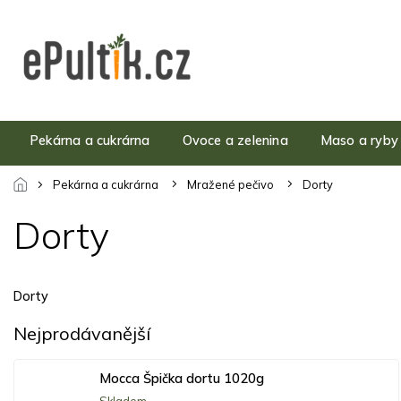
Přejít
na
obsah
Pekárna a cukrárna
Ovoce a zelenina
Maso a ryby
Pekárna a cukrárna
Mražené pečivo
Dorty
Dorty
Dorty
Nejprodávanější
Mocca Špička dortu 1020g