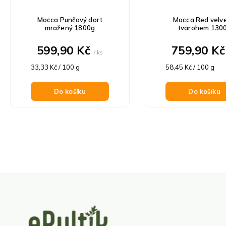
Mocca Punčový dort
Mocca Red velve
mražený 1800g
tvarohem 130
599,90 Kč
759,90 K
/ ks
Měrná
Měrná
33,33 Kč / 100 g
58,45 Kč / 100 g
cena:
cena:
Do košíku
Do košíku
Z
á