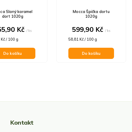
ca Slaný karamel
Mocca Špička dortu
dort 1020g
1020g
55,90 Kč
599,90 Kč
/ ks
/ ks
á
Měrná
 Kč / 100 g
58,81 Kč / 100 g
cena:
Do košíku
Do košíku
Kontakt