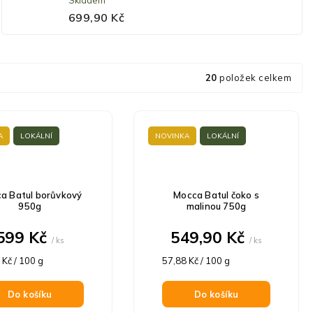
Skladem
699,90 Kč
20
položek celkem
A
LOKÁLNÍ
NOVINKA
LOKÁLNÍ
a Batul borůvkový
Mocca Batul čoko s
950g
malinou 750g
599 Kč
549,90 Kč
/ ks
/ ks
á
Měrná
 Kč / 100 g
57,88 Kč / 100 g
cena:
Do košíku
Do košíku