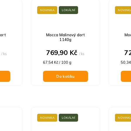
NOVINKA
LOKÁLNÍ
NOVINK
ort
Mocca Malinový dort
Mo
1140g
č
769,90 Kč
7
/ ks
/ ks
Měrná
Měrn
67,54 Kč / 100 g
50,34
cena:
cena:
Do košíku
NOVINKA
LOKÁLNÍ
NOVINK