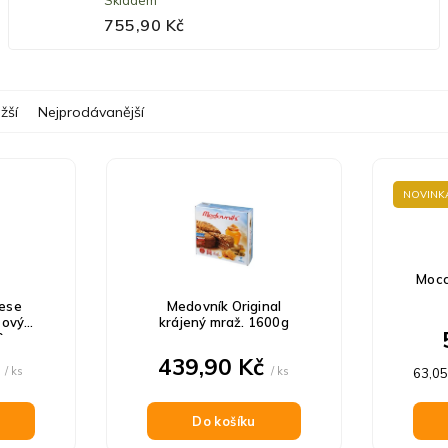
Skladem
755,90 Kč
žší
Nejprodávanější
NOVINK
Mocc
ese
Medovník Original
ňový
krájený mraž. 1600g
0g
č
439,90 Kč
/ ks
/ ks
Měrn
63,05
cena:
Do košíku