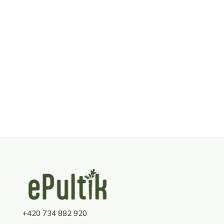
Z
á
p
a
+420 734 882 920
t