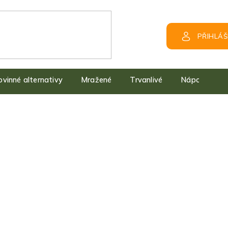
PŘIHLÁŠ
kovinné alternativy
Mražené
Trvanlivé
Nápoje