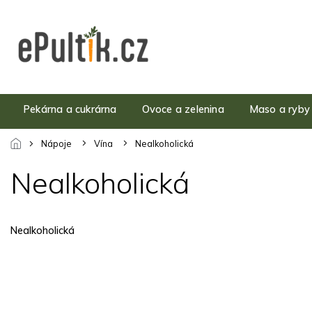
Přejít
na
obsah
Pekárna a cukrárna
Ovoce a zelenina
Maso a ryby
Nápoje
Vína
Nealkoholická
Nealkoholická
Nealkoholická