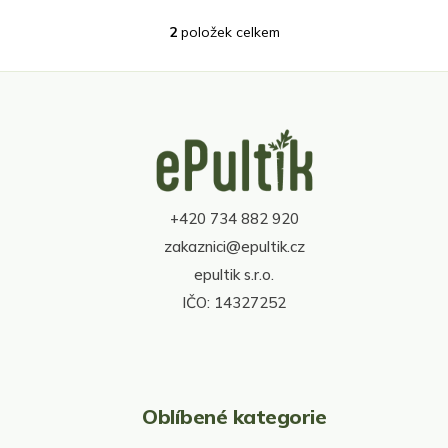
2
položek celkem
O
v
l
á
d
Z
a
á
c
p
í
a
p
t
r
+420 734 882 920
í
v
zakaznici@epultik.cz
k
y
epultik s.r.o.
v
IČO: 14327252
ý
p
i
s
u
Oblíbené kategorie