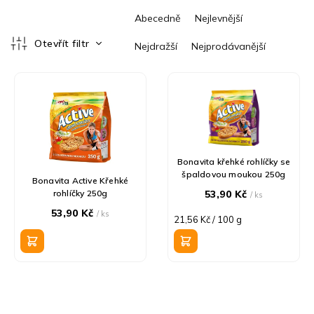
Ř
Abecedně
Nejlevnější
a
z
Otevřít filtr
Nejdražší
Nejprodávanější
e
V
n
ý
í
p
p
i
r
s
o
p
d
r
u
Bonavita křehké rohlíčky se
špaldovou moukou 250g
o
k
Bonavita Active Křehké
d
t
rohlíčky 250g
53,90 Kč
/ ks
u
ů
53,90 Kč
/ ks
Měrná
21,56 Kč / 100 g
k
cena:
t
ů