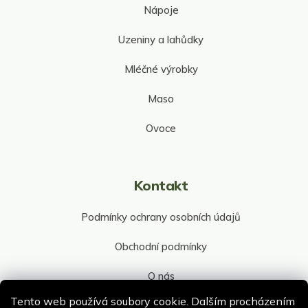
Nápoje
Uzeniny a lahůdky
Mléčné výrobky
Maso
Ovoce
Kontakt
Podmínky ochrany osobních údajů
Obchodní podmínky
O nás
Tento web používá soubory cookie. Dalším procházením
Kontakt společnosti