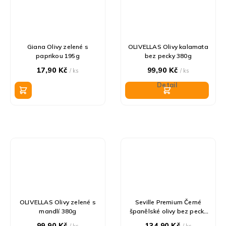
Giana Olivy zelené s
OLIVELLAS Olivy kalamata
paprikou 195g
bez pecky 380g
17,90 Kč
99,90 Kč
/ ks
/ ks
Detail
OLIVELLAS Olivy zelené s
Seville Premium Černé
mandlí 380g
španělské olivy bez pecky
450g
99,90 Kč
134,90 Kč
/ ks
/ ks