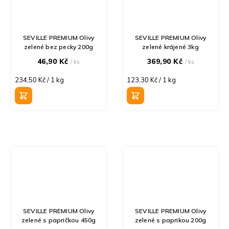
SEVILLE PREMIUM Olivy
SEVILLE PREMIUM Olivy
zelené bez pecky 200g
zelené krájené 3kg
46,90 Kč
369,90 Kč
/ ks
/ ks
Měrná
Měrná
234,50 Kč / 1 kg
123,30 Kč / 1 kg
cena:
cena:
SEVILLE PREMIUM Olivy
SEVILLE PREMIUM Olivy
zelené s papričkou 450g
zelené s paprikou 200g