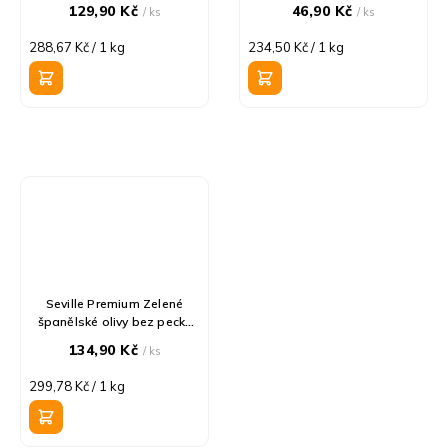
129,90 Kč
46,90 Kč
/ ks
/ ks
Měrná
Měrná
288,67 Kč / 1 kg
234,50 Kč / 1 kg
cena:
cena:
Seville Premium Zelené
španělské olivy bez pecky
450g
134,90 Kč
/ ks
Měrná
299,78 Kč / 1 kg
cena: