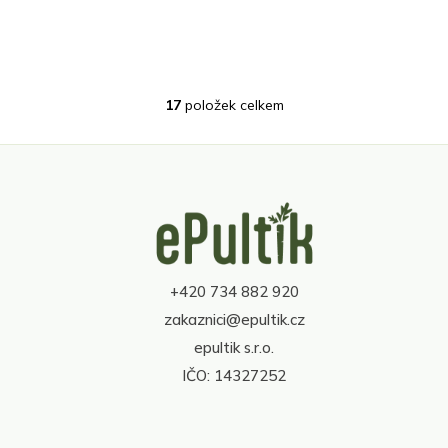
17
položek celkem
O
v
l
á
d
Z
a
á
c
p
í
a
p
t
r
+420 734 882 920
í
v
zakaznici@epultik.cz
k
y
epultik s.r.o.
v
IČO: 14327252
ý
p
i
s