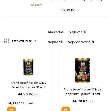
Skladem
46,90 Kč
Ř
Abecedně
Nejlevnější
a
z
Otevřít filtr
Nejdražší
Nejprodávanější
e
V
n
ý
í
p
p
i
r
s
o
p
d
r
u
Franz Josef Kaiser Olivy
černé bez pecek 314ml
o
k
Franz Josef Kaiser Olivy s
d
t
44,90 Kč
paprikami pálivé 314ml
/ ks
u
ů
44,90 Kč
/ ks
Měrná
14,30 Kč / 100 ml
k
cena:
t