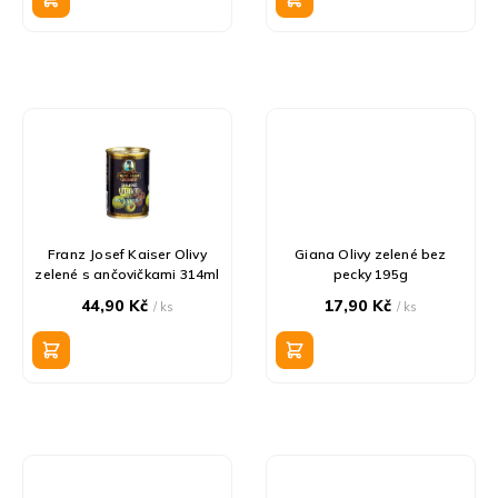
ů
Franz Josef Kaiser Olivy
Giana Olivy zelené bez
zelené s ančovičkami 314ml
pecky 195g
44,90 Kč
17,90 Kč
/ ks
/ ks