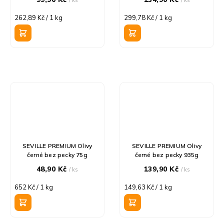
Měrná
Měrná
262,89 Kč / 1 kg
299,78 Kč / 1 kg
cena:
cena:
SEVILLE PREMIUM Olivy
SEVILLE PREMIUM Olivy
černé bez pecky 75g
černé bez pecky 935g
48,90 Kč
139,90 Kč
/ ks
/ ks
Měrná
Měrná
652 Kč / 1 kg
149,63 Kč / 1 kg
cena:
cena: