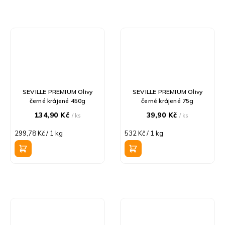
SEVILLE PREMIUM Olivy
SEVILLE PREMIUM Olivy
černé krájené 450g
černé krájené 75g
134,90 Kč
39,90 Kč
/ ks
/ ks
Měrná
Měrná
299,78 Kč / 1 kg
532 Kč / 1 kg
cena:
cena: