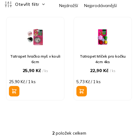
z
Otevřít filtr
Nejdražší
Nejprodávanější
e
V
n
ý
í
p
p
i
r
s
o
p
d
r
u
Tatrapet hračka myš v kouli
Tatrapet Míček pro kočku
6cm
4cm 4ks
o
k
d
t
25,90 Kč
22,90 Kč
/ ks
/ ks
u
ů
Měrná
Měrná
25,90 Kč / 1 ks
5,73 Kč / 1 ks
k
cena:
cena:
t
ů
2
položek celkem
O