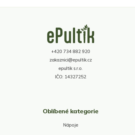
v
l
á
d
Z
a
á
c
p
í
a
p
t
r
+420 734 882 920
í
v
zakaznici@epultik.cz
k
y
epultik s.r.o.
v
IČO: 14327252
ý
p
i
s
u
Oblíbené kategorie
Nápoje