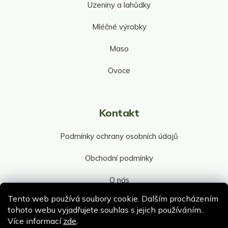
Uzeniny a lahůdky
Mléčné výrobky
Maso
Ovoce
Kontakt
Podmínky ochrany osobních údajů
Obchodní podmínky
O nás
Tento web používá soubory cookie. Dalším procházením
Kontakt společnosti
tohoto webu vyjadřujete souhlas s jejich používáním..
Více informací
zde
.