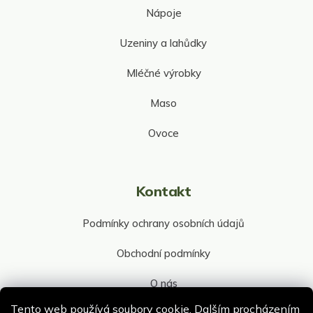
Nápoje
Uzeniny a lahůdky
Mléčné výrobky
Maso
Ovoce
Kontakt
Podmínky ochrany osobních údajů
Obchodní podmínky
O nás
Tento web používá soubory cookie. Dalším procházením