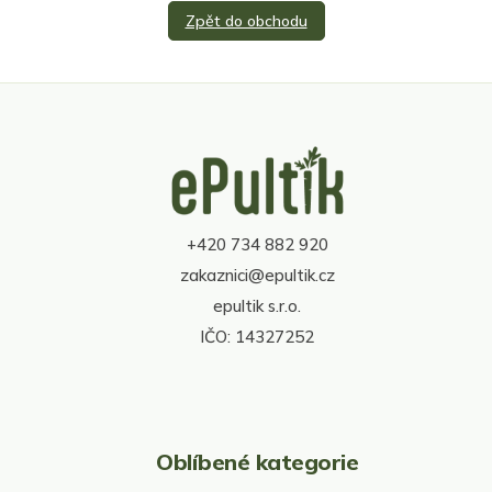
Zpět do obchodu
Z
á
p
a
t
+420 734 882 920
í
zakaznici@epultik.cz
epultik s.r.o.
IČO: 14327252
Oblíbené kategorie