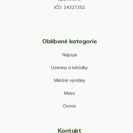
v
IČO: 14327252
ý
p
i
s
u
Oblíbené kategorie
Nápoje
Uzeniny a lahůdky
Mléčné výrobky
Maso
Ovoce
Kontakt