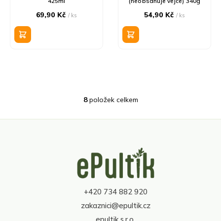
425ml
(neobsahuje vejce) 340g
69,90 Kč
54,90 Kč
/ ks
/ ks
8
položek celkem
O
v
l
á
d
Z
a
á
c
p
í
a
p
t
r
+420 734 882 920
í
v
zakaznici@epultik.cz
k
y
epultik s.r.o.