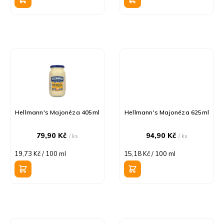
ů
Hellmann's Majonéza 405ml
Hellmann's Majonéza 625ml
79,90 Kč
94,90 Kč
/ ks
/ ks
Měrná
Měrná
19,73 Kč / 100 ml
15,18 Kč / 100 ml
cena:
cena: