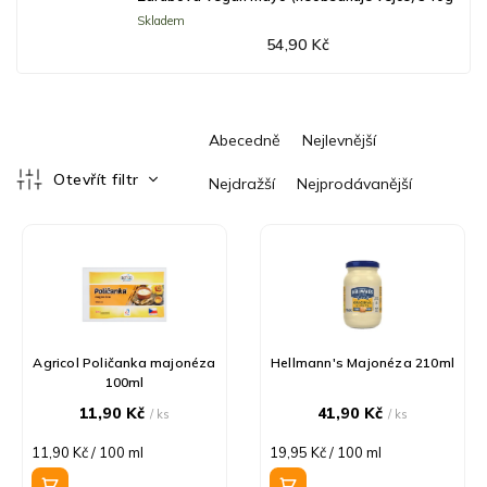
Skladem
54,90 Kč
Ř
Abecedně
Nejlevnější
a
z
Otevřít filtr
Nejdražší
Nejprodávanější
e
V
n
ý
í
p
p
i
r
s
o
p
d
r
u
Agricol Poličanka majonéza
Hellmann's Majonéza 210ml
100ml
o
k
d
t
11,90 Kč
41,90 Kč
/ ks
/ ks
u
ů
Měrná
Měrná
11,90 Kč / 100 ml
19,95 Kč / 100 ml
k
cena:
cena:
t