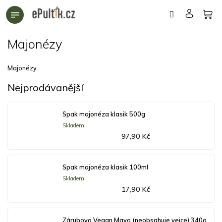
Přejít
na
obsah
Majonézy
Majonézy
Nejprodávanější
Spak majonéza klasik 500g
Skladem
97,90 Kč
Spak majonéza klasik 100ml
Skladem
17,90 Kč
Zárubova Vegan Mayo (neobsahuje vejce) 340g