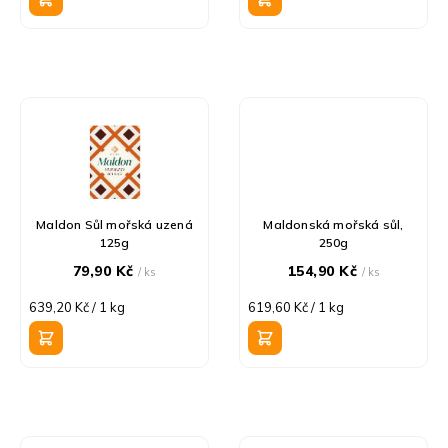
ů
Maldon Sůl mořská uzená
Maldonská mořská sůl,
125g
250g
79,90 Kč
154,90 Kč
/ ks
/ ks
Měrná
Měrná
639,20 Kč / 1 kg
619,60 Kč / 1 kg
cena:
cena: