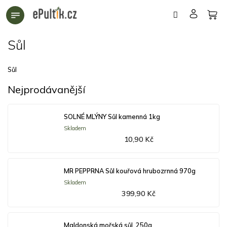
Přejít
na
obsah
Sůl
Sůl
Nejprodávanější
SOLNÉ MLÝNY Sůl kamenná 1kg
Skladem
10,90 Kč
MR PEPPRNA Sůl kouřová hrubozrnná 970g
Skladem
399,90 Kč
Maldonská mořská sůl, 250g