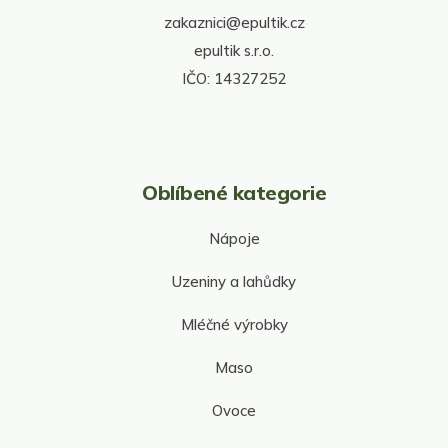
í
v
zakaznici@epultik.cz
k
y
epultik s.r.o.
v
IČO: 14327252
ý
p
i
s
u
Oblíbené kategorie
Nápoje
Uzeniny a lahůdky
Mléčné výrobky
Maso
Ovoce