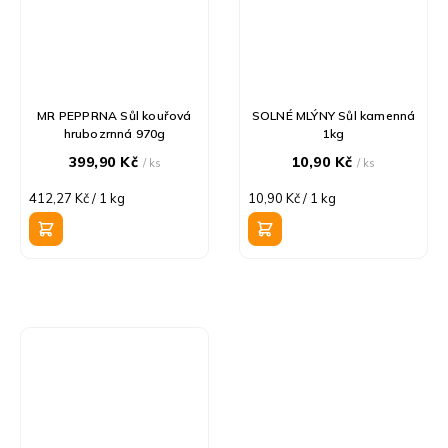
MR PEPPRNA Sůl kouřová
SOLNÉ MLÝNY Sůl kamenná
hrubozrnná 970g
1kg
399,90 Kč
10,90 Kč
/ ks
/ ks
Měrná
Měrná
412,27 Kč / 1 kg
10,90 Kč / 1 kg
cena:
cena: