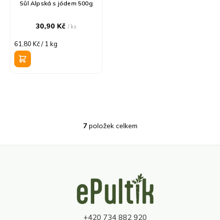
Sůl Alpská s jódem 500g
30,90 Kč
/ ks
Měrná
61,80 Kč / 1 kg
cena:
7
položek celkem
O
v
l
á
d
Z
a
á
c
p
í
a
p
t
r
+420 734 882 920