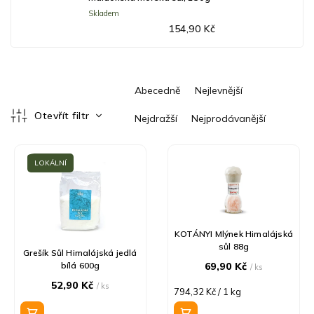
Skladem
154,90 Kč
Ř
Abecedně
Nejlevnější
a
z
Otevřít filtr
Nejdražší
Nejprodávanější
e
V
n
ý
í
LOKÁLNÍ
p
p
i
r
s
o
p
d
r
u
KOTÁNYI Mlýnek Himalájská
sůl 88g
o
k
Grešík Sůl Himalájská jedlá
d
t
bílá 600g
69,90 Kč
/ ks
u
ů
52,90 Kč
/ ks
Měrná
794,32 Kč / 1 kg
k
cena:
t