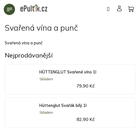
Přejít
na
obsah
Svařená vína a punč
Svařená vína a punč
Nejprodávanější
HÜTTENGLUT Svařené víno 1l
Skladem
79,90 Kč
Hüttenglut Svařák bílý 1l
Skladem
82,90 Kč