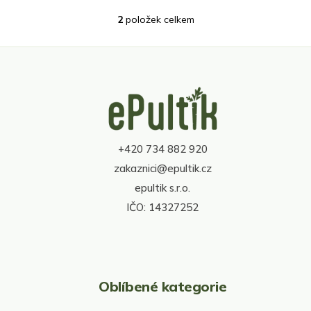
2
položek celkem
O
v
l
á
d
Z
a
á
c
p
í
a
p
t
r
+420 734 882 920
í
v
zakaznici@epultik.cz
k
y
epultik s.r.o.
v
IČO: 14327252
ý
p
i
s
u
Oblíbené kategorie