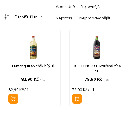
Ř
Abecedně
Nejlevnější
a
z
Otevřít filtr
Nejdražší
Nejprodávanější
e
V
n
ý
í
p
p
i
r
s
o
p
d
r
u
Hüttenglut Svařák bílý 1l
HÜTTENGLUT Svařené víno
1l
o
k
d
t
82,90 Kč
79,90 Kč
/ ks
/ ks
u
ů
Měrná
Měrná
82,90 Kč / 1 l
79,90 Kč / 1 l
k
cena:
cena:
t
ů