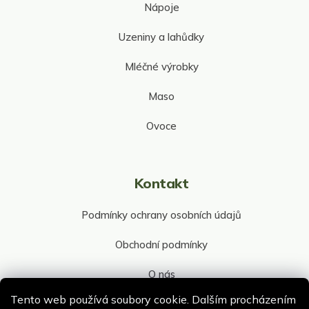
Nápoje
Uzeniny a lahůdky
Mléčné výrobky
Maso
Ovoce
Kontakt
Podmínky ochrany osobních údajů
Obchodní podmínky
O nás
Tento web používá soubory cookie. Dalším procházením
Kontakt společnosti