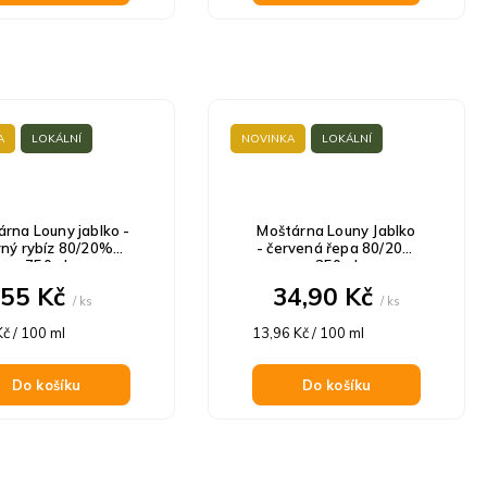
A
LOKÁLNÍ
NOVINKA
LOKÁLNÍ
rna Louny jablko -
Moštárna Louny Jablko
rný rybíz 80/20%
- červená řepa 80/20%
750ml
250ml
55 Kč
34,90 Kč
/ ks
/ ks
á
Měrná
Kč / 100 ml
13,96 Kč / 100 ml
cena:
Do košíku
Do košíku