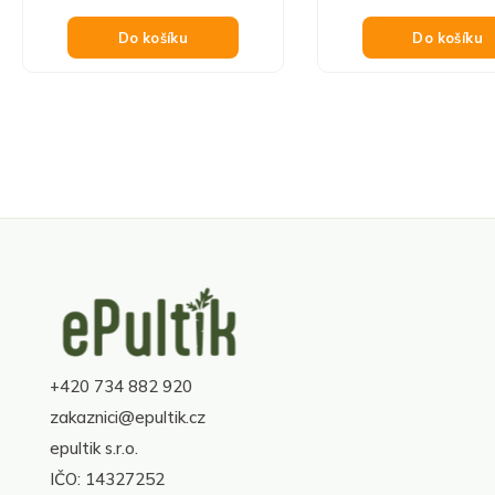
cena:
Do košíku
Do košíku
Z
á
p
a
+420 734 882 920
t
í
zakaznici@epultik.cz
epultik s.r.o.
IČO: 14327252