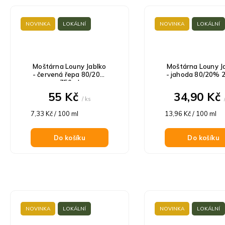
NOVINKA
LOKÁLNÍ
NOVINKA
LOKÁLNÍ
Moštárna Louny Jablko
Moštárna Louny J
- červená řepa 80/20%
- jahoda 80/20% 
750ml
55 Kč
34,90 Kč
/ ks
Měrná
Měrná
7,33 Kč / 100 ml
13,96 Kč / 100 ml
cena:
cena:
Do košíku
Do košíku
NOVINKA
LOKÁLNÍ
NOVINKA
LOKÁLNÍ