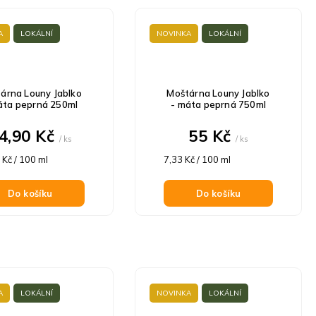
A
LOKÁLNÍ
NOVINKA
LOKÁLNÍ
árna Louny Jablko
Moštárna Louny Jablko
áta peprná 250ml
- máta peprná 750ml
4,90 Kč
55 Kč
/ ks
/ ks
á
Měrná
 Kč / 100 ml
7,33 Kč / 100 ml
cena:
Do košíku
Do košíku
A
LOKÁLNÍ
NOVINKA
LOKÁLNÍ