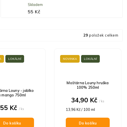
Skladem
55 Kč
29
položek celkem
A
LOKÁLNÍ
NOVINKA
LOKÁLNÍ
Moštárna Louny hruška
100% 250ml
rna Louny - jablko
a mango 750ml
34,90 Kč
/ ks
55 Kč
/ ks
Měrná
13,96 Kč / 100 ml
cena:
Do košíku
Do košíku