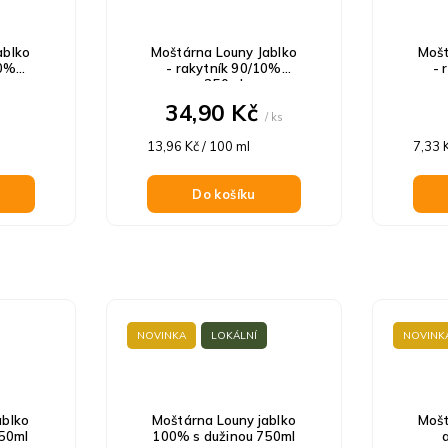
ablko
Moštárna Louny Jablko
Mošt
20%
- rakytník 90/10%
- 
250ml
34,90 Kč
/ ks
Měrná
Měrn
13,96 Kč / 100 ml
7,33 
cena:
cena:
Do košíku
NOVINKA
LOKÁLNÍ
NOVINK
ablko
Moštárna Louny jablko
Mošt
250ml
100% s dužinou 750ml