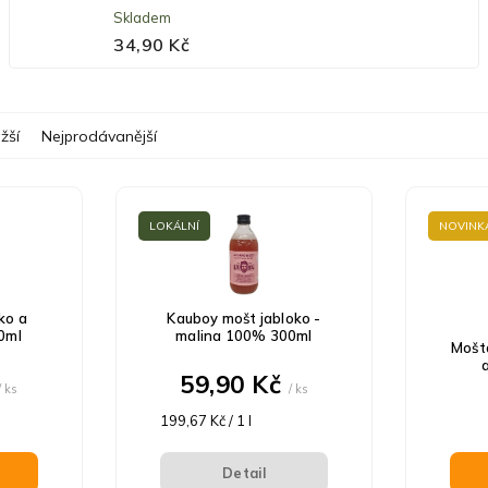
Skladem
34,90 Kč
žší
Nejprodávanější
LOKÁLNÍ
NOVINK
ko a
Kauboy mošt jabloko -
0ml
malina 100% 300ml
Moštá
59,90 Kč
/ ks
/ ks
Měrná
199,67 Kč / 1 l
cena:
Detail