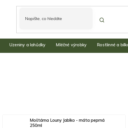
Uzeniny a lahůdky
Mléčné výrobky
Rostlinné a bíl
Moštárna Louny Jablko - máta peprná
250ml