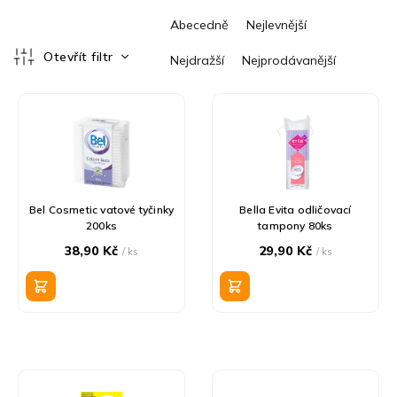
Ř
Abecedně
Nejlevnější
a
z
Otevřít filtr
Nejdražší
Nejprodávanější
e
V
n
ý
í
p
p
i
r
s
o
p
d
r
u
Bel Cosmetic vatové tyčinky
Bella Evita odličovací
o
k
200ks
tampony 80ks
d
t
38,90 Kč
29,90 Kč
/ ks
/ ks
u
ů
k
t
ů