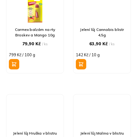
Carmex balzám na rty
Jelení lůj Cannabis blistr
Broskev a Mango 10g
4,5g
79,90 Kč
63,90 Kč
/ ks
/ ks
Měrná
Měrná
799 Kč / 100 g
142 Kč / 10 g
cena:
cena:
Jelení lůj Hruška v blistru
Jelení lůj Malina v blistru