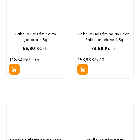
Labello Balzám na rty
Labello Balzám na rty Pearl
Jahoda 4,8g
Shine perleťové 4,8g
56,90 Kč
73,90 Kč
/ ks
/ ks
Měrná
Měrná
118,54 Kč / 10 g
153,96 Kč / 10 g
cena:
cena:
Labello Balzám na rty Rose
Labello Balzám na rty