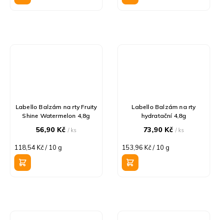
Labello Balzám na rty Fruity
Labello Balzám na rty
Shine Watermelon 4,8g
hydratační 4,8g
56,90 Kč
73,90 Kč
/ ks
/ ks
Měrná
Měrná
118,54 Kč / 10 g
153,96 Kč / 10 g
cena:
cena: