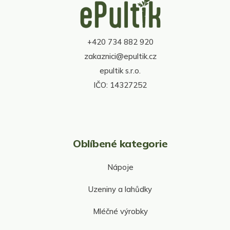
á
c
p
í
a
p
t
r
+420 734 882 920
í
v
zakaznici@epultik.cz
k
y
epultik s.r.o.
v
IČO: 14327252
ý
p
i
s
u
Oblíbené kategorie
Nápoje
Uzeniny a lahůdky
Mléčné výrobky