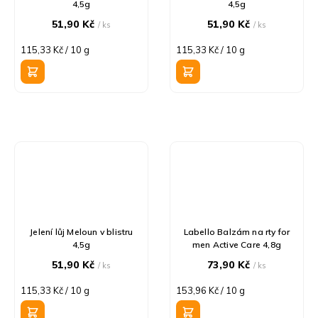
4,5g
4,5g
51,90 Kč
51,90 Kč
/ ks
/ ks
Měrná
Měrná
115,33 Kč / 10 g
115,33 Kč / 10 g
cena:
cena:
Jelení lůj Meloun v blistru
Labello Balzám na rty for
4,5g
men Active Care 4,8g
51,90 Kč
73,90 Kč
/ ks
/ ks
Měrná
Měrná
115,33 Kč / 10 g
153,96 Kč / 10 g
cena:
cena: