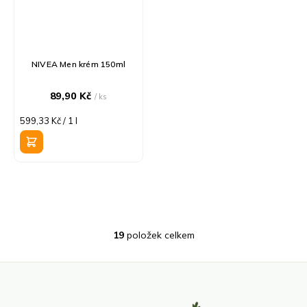
NIVEA Men krém 150ml
89,90 Kč
/ ks
Měrná
599,33 Kč / 1 l
cena:
19
položek celkem
O
v
l
á
d
Z
a