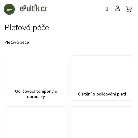
Přejít
na
obsah
Pleťová péče
Pleťová péče
Odličovací tampony a
Čistění a odličování pleti
ubrousky