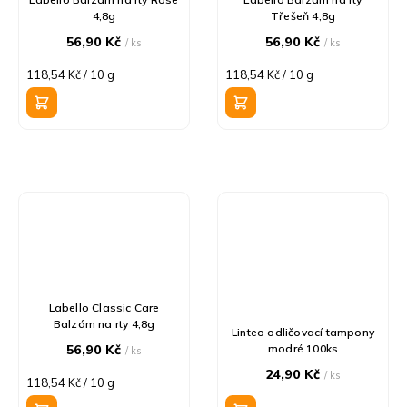
4,8g
Třešeň 4,8g
56,90 Kč
56,90 Kč
/ ks
/ ks
Měrná
Měrná
118,54 Kč / 10 g
118,54 Kč / 10 g
cena:
cena:
Labello Classic Care
Balzám na rty 4,8g
Linteo odličovací tampony
56,90 Kč
modré 100ks
/ ks
24,90 Kč
/ ks
Měrná
118,54 Kč / 10 g
cena: