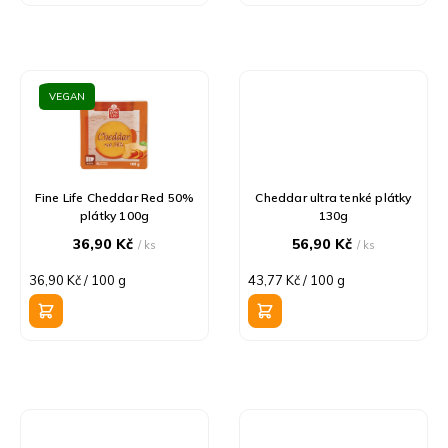
ů
VEGAN
Fine Life Cheddar Red 50%
Cheddar ultra tenké plátky
plátky 100g
130g
36,90 Kč
56,90 Kč
/ ks
/ ks
Měrná
Měrná
36,90 Kč / 100 g
43,77 Kč / 100 g
cena:
cena: