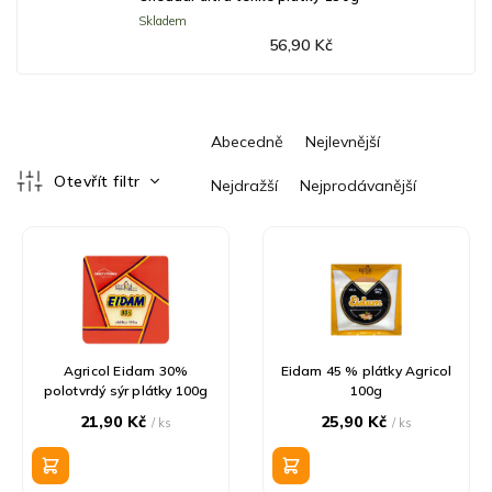
Skladem
56,90 Kč
Ř
Abecedně
Nejlevnější
a
z
Otevřít filtr
Nejdražší
Nejprodávanější
e
V
n
ý
í
p
p
i
r
s
o
p
d
r
u
Agricol Eidam 30%
Eidam 45 % plátky Agricol
o
k
polotvrdý sýr plátky 100g
100g
d
t
21,90 Kč
25,90 Kč
/ ks
/ ks
u
ů
k
t