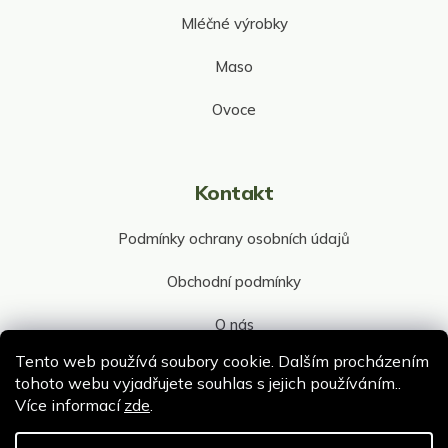
Mléčné výrobky
Maso
Ovoce
Kontakt
Podmínky ochrany osobních údajů
Obchodní podmínky
O nás
Tento web používá soubory cookie. Dalším procházením
Kontakt společnosti
tohoto webu vyjadřujete souhlas s jejich používáním..
Více informací
zde
.