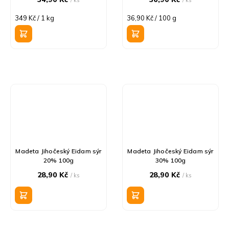
Měrná
Měrná
349 Kč / 1 kg
36,90 Kč / 100 g
cena:
cena:
Madeta Jihočeský Eidam sýr
Madeta Jihočeský Eidam sýr
20% 100g
30% 100g
28,90 Kč
28,90 Kč
/ ks
/ ks