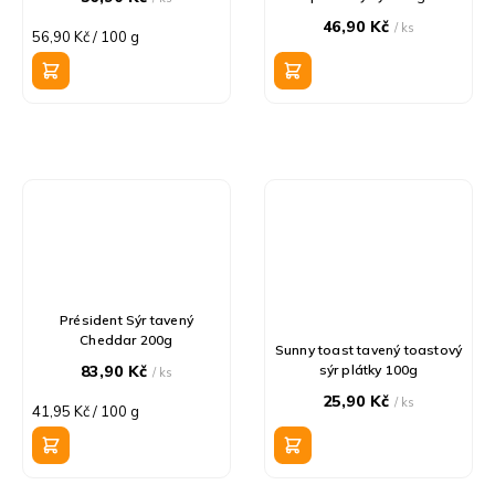
46,90 Kč
/ ks
Měrná
56,90 Kč / 100 g
cena:
Président Sýr tavený
Cheddar 200g
Sunny toast tavený toastový
83,90 Kč
sýr plátky 100g
/ ks
25,90 Kč
/ ks
Měrná
41,95 Kč / 100 g
cena: