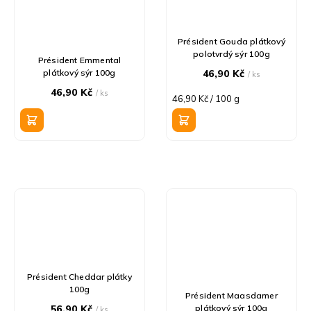
Président Gouda plátkový
polotvrdý sýr 100g
Président Emmental
plátkový sýr 100g
46,90 Kč
/ ks
46,90 Kč
/ ks
Měrná
46,90 Kč / 100 g
cena:
Président Cheddar plátky
100g
Président Maasdamer
56,90 Kč
plátkový sýr 100g
/ ks