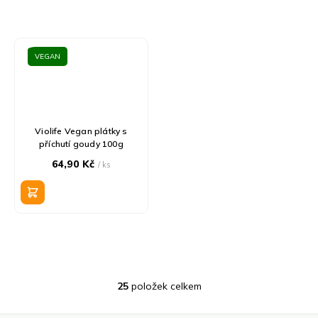
VEGAN
Violife Vegan plátky s
příchutí goudy 100g
64,90 Kč
/ ks
25
položek celkem
O
v