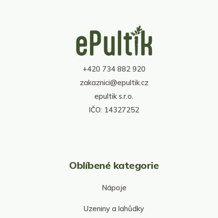
l
á
d
Z
a
á
c
p
í
a
p
t
r
+420 734 882 920
í
v
zakaznici@epultik.cz
k
y
epultik s.r.o.
v
IČO: 14327252
ý
p
i
s
u
Oblíbené kategorie
Nápoje
Uzeniny a lahůdky