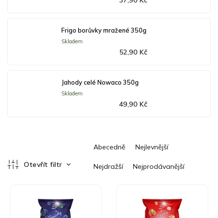
37,90 Kč
Frigo borůvky mražené 350g
Skladem
52,90 Kč
Jahody celé Nowaco 350g
Skladem
49,90 Kč
Ř
Abecedně
Nejlevnější
a
z
Otevřít filtr
Nejdražší
Nejprodávanější
e
V
n
ý
í
p
p
i
r