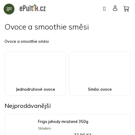
Přejít
na
obsah
Ovoce a smoothie směsi
Ovoce a smoothie směsi
Jednodruhové ovoce
Směsi ovoce
Nejprodávanější
Frigo jahody mražené 350g
Skladem