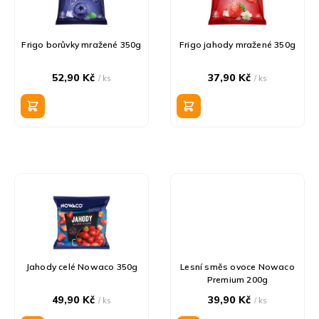
s
o
p
d
r
u
Frigo borůvky mražené 350g
Frigo jahody mražené 350g
o
k
d
t
52,90 Kč
37,90 Kč
/ ks
/ ks
u
ů
k
t
ů
Jahody celé Nowaco 350g
Lesní směs ovoce Nowaco
Premium 200g
49,90 Kč
39,90 Kč
/ ks
/ ks