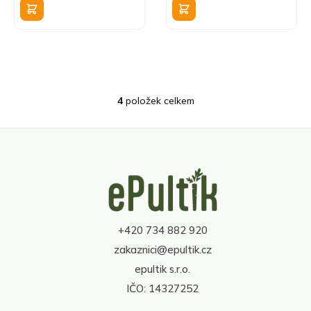
4
položek celkem
O
v
l
á
d
Z
a
á
c
p
í
a
p
t
r
+420 734 882 920
í
v
zakaznici@epultik.cz
k
y
epultik s.r.o.
v
IČO: 14327252
ý
p