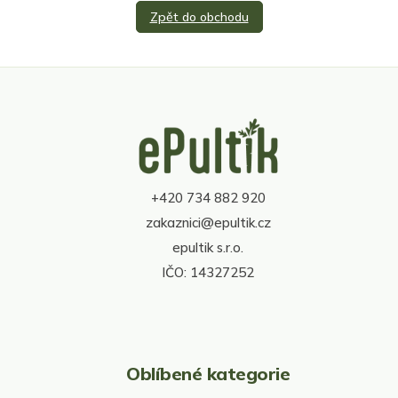
Zpět do obchodu
Z
á
p
a
t
+420 734 882 920
í
zakaznici@epultik.cz
epultik s.r.o.
IČO: 14327252
Oblíbené kategorie