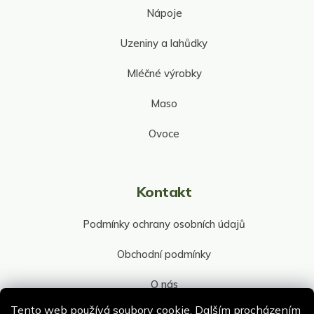
Nápoje
Uzeniny a lahůdky
Mléčné výrobky
Maso
Ovoce
Kontakt
Podmínky ochrany osobních údajů
Obchodní podmínky
O nás
Tento web používá soubory cookie. Dalším procházením