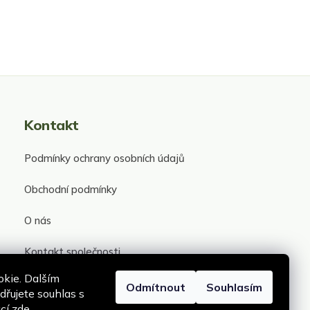
Kontakt
Podmínky ochrany osobních údajů
Obchodní podmínky
O nás
Kontakt společnosti
kie. Dalším
Odmítnout
Souhlasím
řujete souhlas s
ací
zde
.