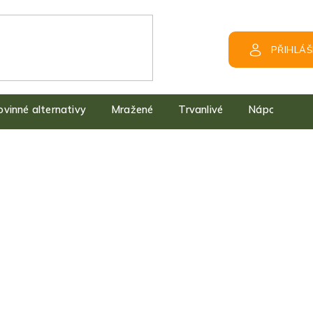
PŘIHLÁŠ
kovinné alternativy
Mražené
Trvanlivé
Nápoje