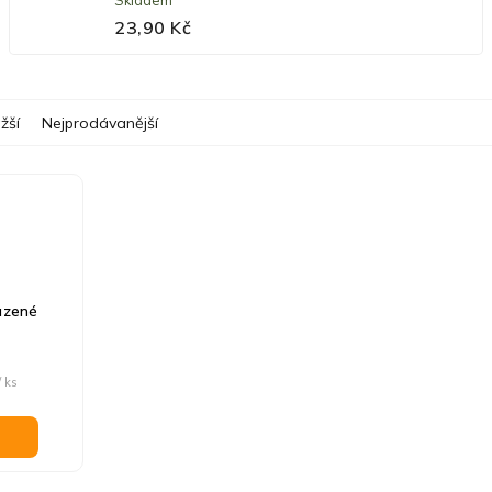
Skladem
23,90 Kč
žší
Nejprodávanější
uzené
/ ks