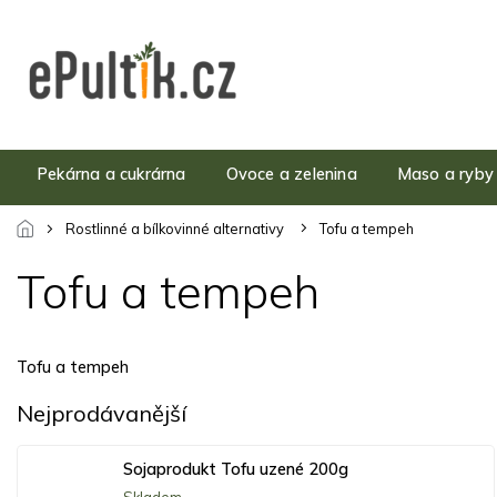
Přejít
na
obsah
Pekárna a cukrárna
Ovoce a zelenina
Maso a ryby
Rostlinné a bílkovinné alternativy
Tofu a tempeh
Tofu a tempeh
Tofu a tempeh
Nejprodávanější
Sojaprodukt Tofu uzené 200g