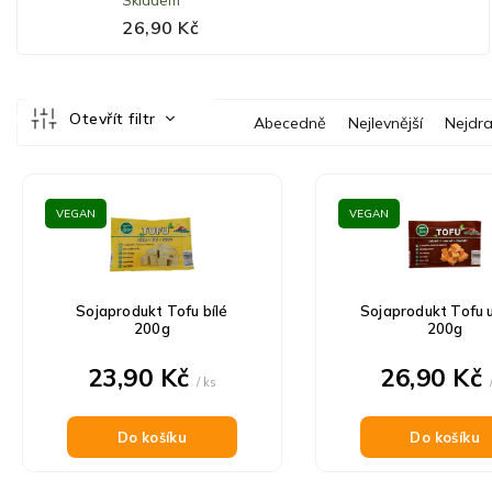
Skladem
26,90 Kč
Ř
Otevřít filtr
Abecedně
Nejlevnější
Nejdra
a
z
V
e
ý
n
VEGAN
VEGAN
p
í
i
p
s
r
p
o
Sojaprodukt Tofu bílé
Sojaprodukt Tofu 
r
d
200g
200g
o
u
d
23,90 Kč
26,90 Kč
k
/ ks
u
t
k
ů
t
Do košíku
Do košíku
ů