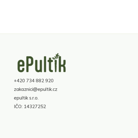
Z
á
p
a
+420 734 882 920
t
í
zakaznici@epultik.cz
epultik s.r.o.
IČO: 14327252