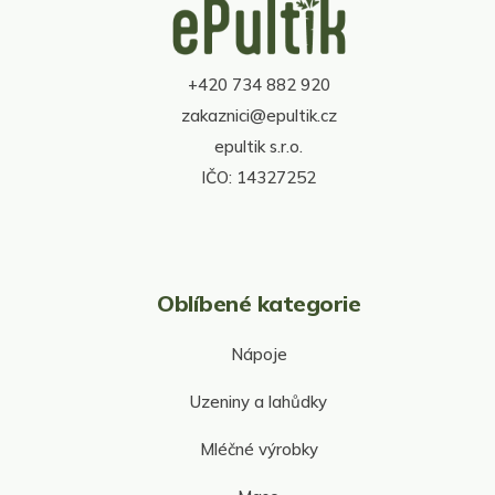
á
c
p
í
a
p
t
r
+420 734 882 920
í
v
zakaznici@epultik.cz
k
y
epultik s.r.o.
v
IČO: 14327252
ý
p
i
s
u
Oblíbené kategorie
Nápoje
Uzeniny a lahůdky
Mléčné výrobky