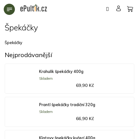
Přejít
na
obsah
Špekáčky
Špekáčky
Nejprodávanější
Krahulík špekáčky 400g
Skladem
69,90 Kč
Prantl špekáčky tradiční 320g
Skladem
66,90 Kč
Klatovy špekáčky kuřecí 400g