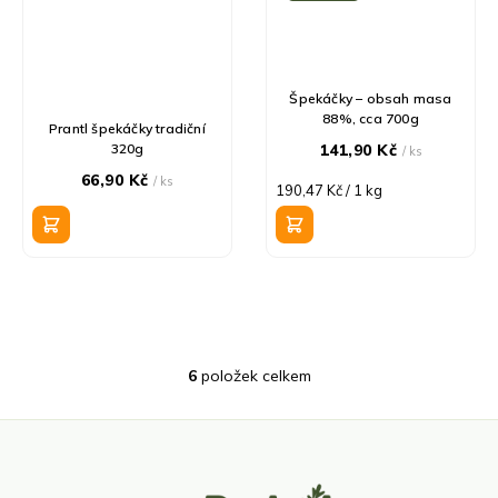
Špekáčky – obsah masa
88%, cca 700g
Prantl špekáčky tradiční
320g
141,90 Kč
/ ks
66,90 Kč
/ ks
Měrná
190,47 Kč / 1 kg
cena:
6
položek celkem
O
v
l
á
d
Z
a