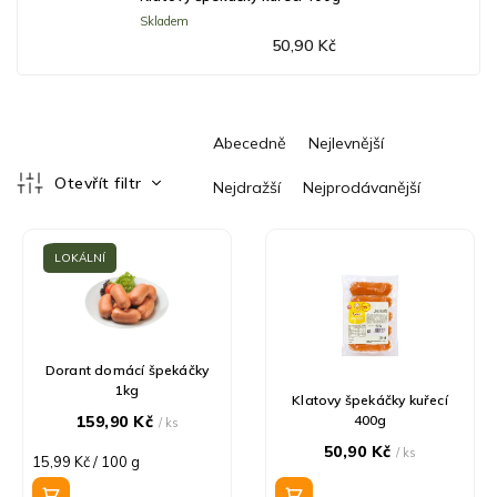
Skladem
50,90 Kč
Ř
Abecedně
Nejlevnější
a
z
Otevřít filtr
Nejdražší
Nejprodávanější
e
V
n
ý
í
LOKÁLNÍ
p
p
i
r
s
o
p
d
r
u
Dorant domácí špekáčky
1kg
o
k
Klatovy špekáčky kuřecí
d
t
159,90 Kč
400g
/ ks
u
ů
50,90 Kč
/ ks
Měrná
15,99 Kč / 100 g
k
cena:
t