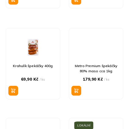
ů
Krahulík špekáčky 400g
Metro Premium špekáčky
80% maso cca 1kg
69,90 Kč
179,90 Kč
/ ks
/ ks
LOKÁLNÍ