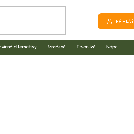
PŘIHLÁŠ
kovinné alternativy
Mražené
Trvanlivé
Nápoje