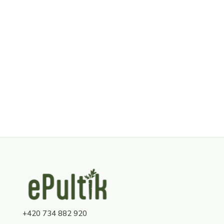
Z
á
p
a
+420 734 882 920
t