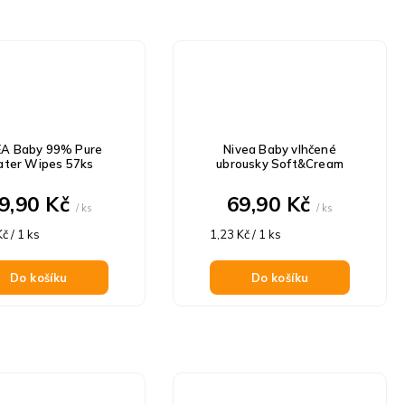
EA Baby 99% Pure
Nivea Baby vlhčené
ter Wipes 57ks
ubrousky Soft&Cream
9,90 Kč
69,90 Kč
/ ks
/ ks
á
Měrná
č / 1 ks
1,23 Kč / 1 ks
cena:
Do košíku
Do košíku