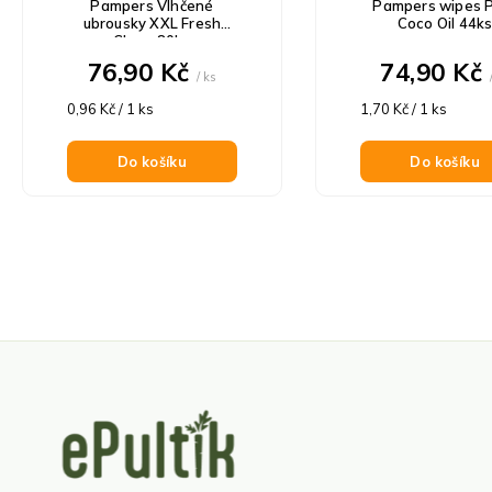
Pampers Vlhčené
Pampers wipes 
ubrousky XXL Fresh
Coco Oil 44k
Clean 80ks
76,90 Kč
74,90 Kč
/ ks
Měrná
Měrná
0,96 Kč / 1 ks
1,70 Kč / 1 ks
cena:
cena:
Do košíku
Do košíku
Z
á
p
a