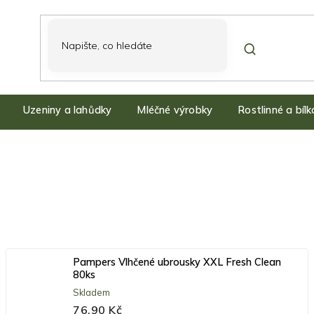
Uzeniny a lahůdky
Mléčné výrobky
Rostlinné a bíl
Pampers Vlhčené ubrousky XXL Fresh Clean
80ks
Skladem
76,90 Kč