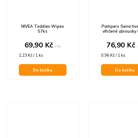
NIVEA Toddies Wipes
Pampers Sensitiv
57ks
vlhčené ubrousky
69,90 Kč
76,90 Kč
/ ks
Měrná
Měrná
1,23 Kč / 1 ks
0,96 Kč / 1 ks
cena:
cena:
Do košíku
Do košíku