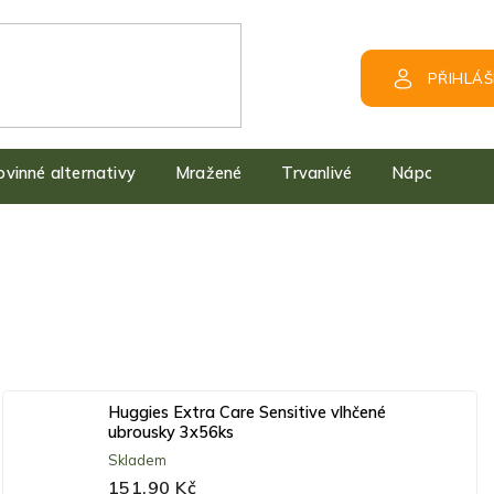
PŘIHLÁŠ
kovinné alternativy
Mražené
Trvanlivé
Nápoje
Huggies Extra Care Sensitive vlhčené
ubrousky 3x56ks
Skladem
151,90 Kč