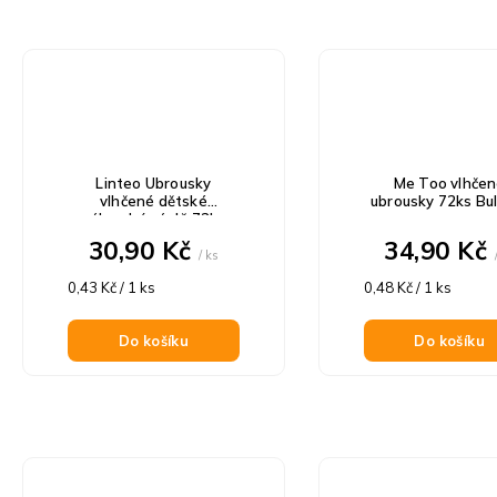
Linteo Ubrousky
Me Too vlhče
vlhčené dětské
ubrousky 72ks Bu
náhradní náplň 72ks
30,90 Kč
34,90 Kč
/ ks
Měrná
Měrná
0,43 Kč / 1 ks
0,48 Kč / 1 ks
cena:
cena:
Do košíku
Do košíku