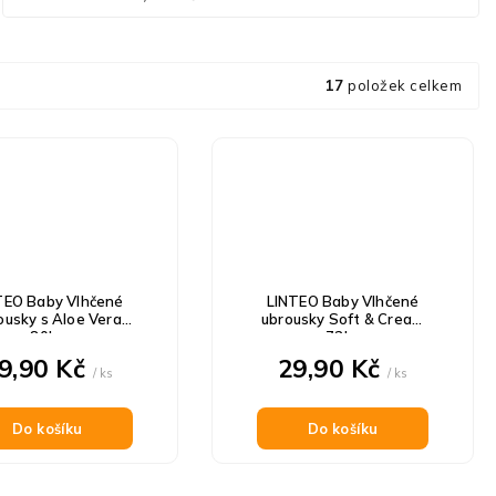
17
položek celkem
TEO Baby Vlhčené
LINTEO Baby Vlhčené
ousky s Aloe Vera
ubrousky Soft & Cream
80ks
72ks
9,90 Kč
29,90 Kč
/ ks
/ ks
Do košíku
Do košíku