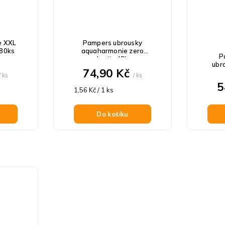
e XXL
Pampers ubrousky
 80ks
aquaharmonie zero
P
plastic 48ks
ubr
74,90 Kč
/ ks
/ ks
5
Měrná
1,56 Kč / 1 ks
cena:
Do košíku