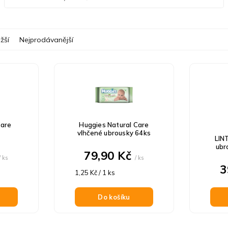
žší
Nejprodávanější
Care
Huggies Natural Care
vlhčené ubrousky 64ks
LIN
ubr
79,90 Kč
/ ks
/ ks
3
Měrná
1,25 Kč / 1 ks
cena:
Do košíku