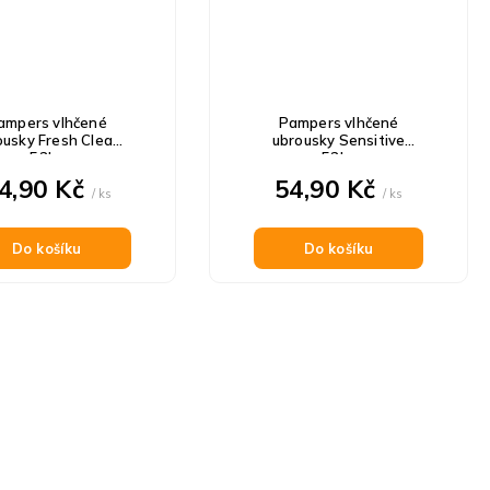
ampers vlhčené
Pampers vlhčené
ousky Fresh Clean
ubrousky Sensitive
52ks
52ks
4,90 Kč
54,90 Kč
/ ks
/ ks
Do košíku
Do košíku