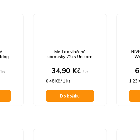
né
Me Too vlhčené
NIV
lldog
ubrousky 72ks Unicorn
Wa
34,90 Kč
6
/ ks
/ ks
Měrná
Měrn
0,48 Kč / 1 ks
1,23 K
cena:
cena:
Do košíku