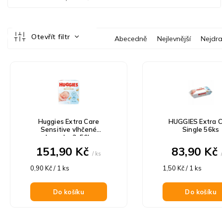
Ř
Otevřít filtr
Abecedně
Nejlevnější
Nejdra
a
z
V
e
ý
n
p
í
i
p
s
r
p
o
Huggies Extra Care
HUGGIES Extra 
r
d
Sensitive vlhčené
Single 56ks
o
ubrousky 3x56ks
u
d
151,90 Kč
83,90 Kč
k
/ ks
u
t
Měrná
Měrná
k
0,90 Kč / 1 ks
1,50 Kč / 1 ks
ů
cena:
cena:
t
ů
Do košíku
Do košíku