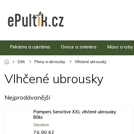
Přejít
na
obsah
Pekárna a cukrárna
Ovoce a zelenina
Maso a ryby
Děti
Pleny a ubrousky
Vlhčené ubrousky
Vlhčené ubrousky
Nejprodávanější
Pampers Sensitive XXL vlhčené ubrousky
80ks
Skladem
76,90 Kč