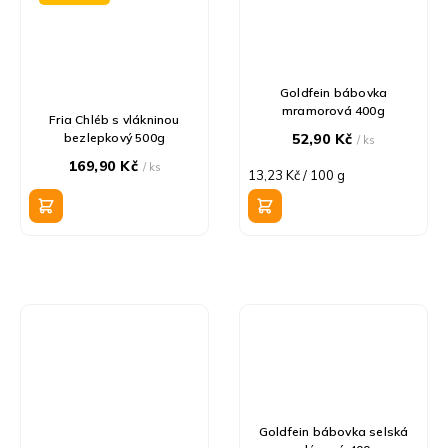
Goldfein bábovka
mramorová 400g
Fria Chléb s vlákninou
bezlepkový 500g
52,90 Kč
/ ks
169,90 Kč
/ ks
Měrná
13,23 Kč / 100 g
cena:
Goldfein bábovka selská