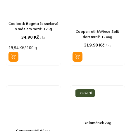
Coolback Bageta česneková
s máslem mraž. 175g
Coppenrath&Wiese Split
34,90 Kč
dort mraž. 1200g
/ ks
319,90 Kč
/ ks
Měrná
19,94 Kč / 100 g
cena:
LOKÁLNÍ
Dalamánek 70g
Coppenrath&Wiese