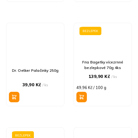
BEZLEPEK
Fria Bagetky vícezrnné
bezlepkové 70g 4ks
Dr. Oetker Palačinky 250g
139,90 Kč
/ ks
39,90 Kč
/ ks
Měrná
49,96 Kč / 100 g
cena:
BEZLEPEK