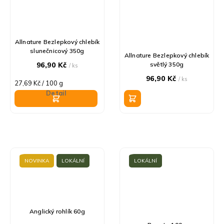
Allnature Bezlepkový chlebík
slunečnicový 350g
Allnature Bezlepkový chlebík
96,90 Kč
světlý 350g
/ ks
96,90 Kč
/ ks
Měrná
27,69 Kč / 100 g
cena:
Detail
NOVINKA
LOKÁLNÍ
LOKÁLNÍ
Anglický rohlík 60g