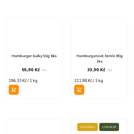
Hamburger bulky 50g 6ks
Hamburgerová žemle 80g
2ks
55,90 Kč
33,90 Kč
/ ks
/ ks
Měrná
Měrná
186,33 Kč / 1 kg
211,88 Kč / 1 kg
cena:
cena:
NOVINKA
LOKÁLNÍ