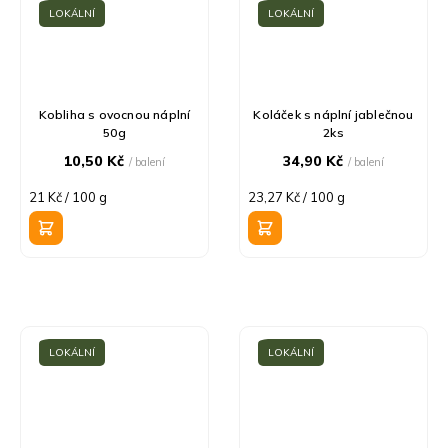
LOKÁLNÍ
LOKÁLNÍ
Kobliha s ovocnou náplní
Koláček s náplní jablečnou
50g
2ks
10,50 Kč
34,90 Kč
/ balení
/ balení
Měrná
Měrná
21 Kč / 100 g
23,27 Kč / 100 g
cena:
cena:
LOKÁLNÍ
LOKÁLNÍ