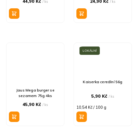
44,90 Kč
24,90 Kč
/ ks
/ ks
LOKÁLNÍ
Kaiserka cereální 56g
Jaus Mega burger se
sezamem 75g 4ks
5,90 Kč
/ ks
45,90 Kč
/ ks
Měrná
10,54 Kč / 100 g
cena: