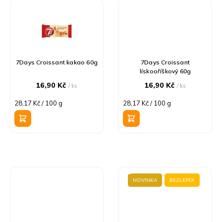
7Days Croissant kakao 60g
7Days Croissant
lískooříškový 60g
16,90 Kč
16,90 Kč
/ ks
/ ks
Měrná
Měrná
28,17 Kč / 100 g
28,17 Kč / 100 g
cena:
cena:
NOVINKA
BEZLEPEK