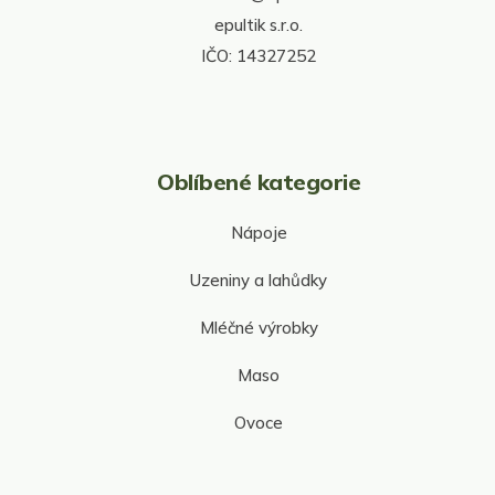
ý
p
epultik s.r.o.
i
IČO: 14327252
s
u
Oblíbené kategorie
Nápoje
Uzeniny a lahůdky
Mléčné výrobky
Maso
Ovoce