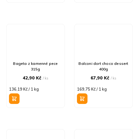
Bageta z kamenné pece
Balconi dort choco dessert
315g
400g
42,90 Kč
67,90 Kč
/ ks
/ ks
Měrná
Měrná
136,19 Kč / 1 kg
169,75 Kč / 1 kg
cena:
cena: