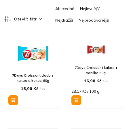
Ř
Abecedně
Nejlevnější
a
z
Otevřít filtr
Nejdražší
Nejprodávanější
e
V
n
ý
í
p
p
i
r
s
o
p
d
r
u
7Days Croissant kakao +
vanilka 60g
o
k
7Days Croissant double
d
t
kakao a kokos 60g
16,90 Kč
/ ks
u
ů
16,90 Kč
/ ks
Měrná
28,17 Kč / 100 g
k
cena:
t
ů