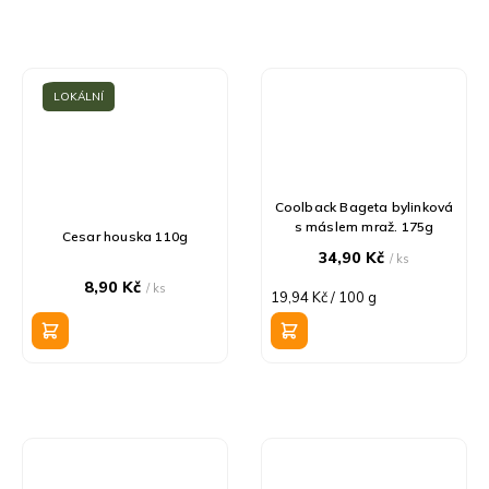
LOKÁLNÍ
Coolback Bageta bylinková
s máslem mraž. 175g
Cesar houska 110g
34,90 Kč
/ ks
8,90 Kč
/ ks
Měrná
19,94 Kč / 100 g
cena: