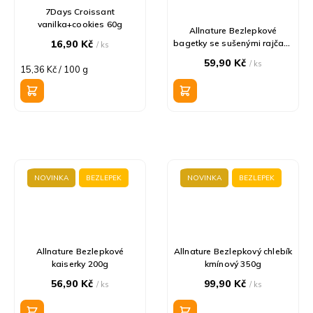
7Days Croissant
vanilka+cookies 60g
Allnature Bezlepkové
16,90 Kč
bagetky se sušenými rajčaty,
/ ks
bazalkou a česnekem 110g
59,90 Kč
/ ks
Měrná
15,36 Kč / 100 g
cena:
NOVINKA
BEZLEPEK
NOVINKA
BEZLEPEK
Allnature Bezlepkové
Allnature Bezlepkový chlebík
kaiserky 200g
kmínový 350g
56,90 Kč
99,90 Kč
/ ks
/ ks