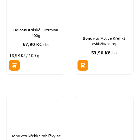
Balconi italské Tiramisu
400g
Bonavita Active Křehké
67,90 Kč
rohlíčky 250g
/ ks
53,90 Kč
/ ks
Měrná
16,98 Kč / 100 g
cena:
Bonavita křehké rohlíčky se