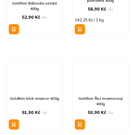
polévaná 400g
Goldfein Bábovka selská
400g
56,90 Kč
/ ks
52,90 Kč
/ ks
Měrná
142,25 Kč / 1 kg
cena:
Goldfein blok mramor 400g
Goldfein Řez mramorový
400g
51,90 Kč
53,90 Kč
/ ks
/ ks