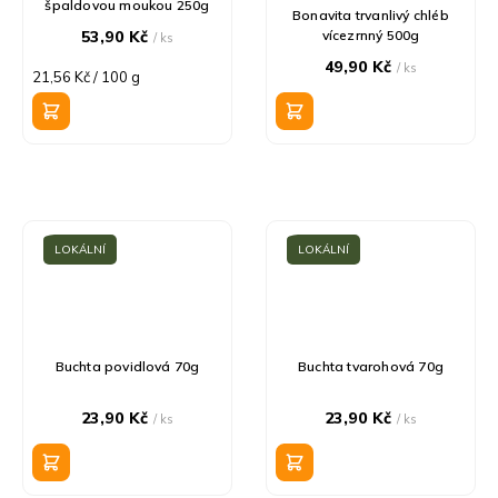
špaldovou moukou 250g
Bonavita trvanlivý chléb
53,90 Kč
vícezrnný 500g
/ ks
49,90 Kč
/ ks
Měrná
21,56 Kč / 100 g
cena:
LOKÁLNÍ
LOKÁLNÍ
Buchta povidlová 70g
Buchta tvarohová 70g
23,90 Kč
23,90 Kč
/ ks
/ ks