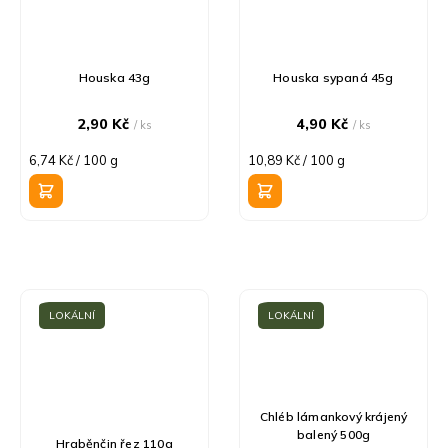
Houska 43g
Houska sypaná 45g
2,90 Kč
4,90 Kč
/ ks
/ ks
Měrná
Měrná
6,74 Kč / 100 g
10,89 Kč / 100 g
cena:
cena:
LOKÁLNÍ
LOKÁLNÍ
Chléb lámankový krájený
balený 500g
Hraběnčin řez 110g