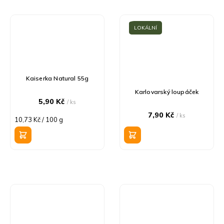
LOKÁLNÍ
Kaiserka Natural 55g
Karlovarský loupáček
5,90 Kč
/ ks
7,90 Kč
/ ks
Měrná
10,73 Kč / 100 g
cena: