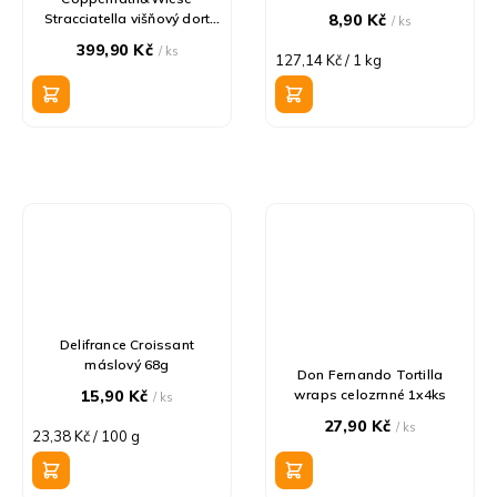
Stracciatella višňový dort
8,90 Kč
/ ks
mraž. 1400g
399,90 Kč
/ ks
Měrná
127,14 Kč / 1 kg
cena:
Delifrance Croissant
máslový 68g
Don Fernando Tortilla
15,90 Kč
wraps celozrnné 1x4ks
/ ks
27,90 Kč
/ ks
Měrná
23,38 Kč / 100 g
cena: