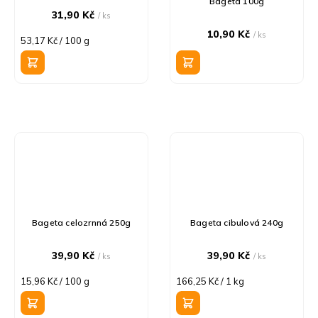
Bageta 100g
31,90 Kč
/ ks
10,90 Kč
/ ks
Měrná
53,17 Kč / 100 g
cena:
Bageta celozrnná 250g
Bageta cibulová 240g
39,90 Kč
39,90 Kč
/ ks
/ ks
Měrná
Měrná
15,96 Kč / 100 g
166,25 Kč / 1 kg
cena:
cena: