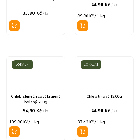
44,90 Kč
/ ks
33,90 Kč
/ ks
Měrná
89,80 Kč / 1 kg
cena:
LOKÁLNÍ
LOKÁLNÍ
Chléb slunečnicový krájený
Chléb tmavý 1200g
balený 500g
54,90 Kč
44,90 Kč
/ ks
/ ks
Měrná
Měrná
109,80 Kč / 1 kg
37,42 Kč / 1 kg
cena:
cena: