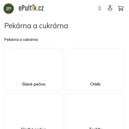
Přejít
na
obsah
Pekárna a cukrárna
Pekárna a cukrárna
Slané pečivo
Chléb