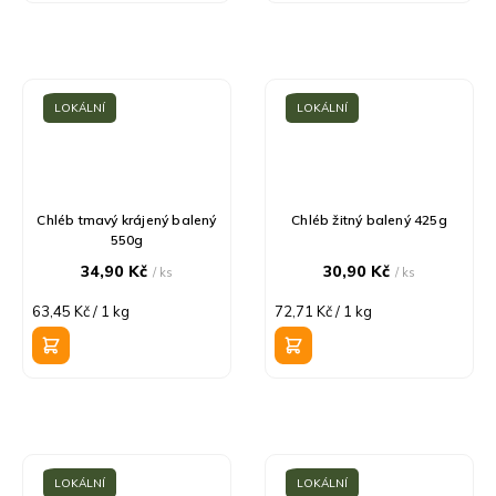
LOKÁLNÍ
LOKÁLNÍ
Chléb tmavý krájený balený
Chléb žitný balený 425g
550g
34,90 Kč
30,90 Kč
/ ks
/ ks
Měrná
Měrná
63,45 Kč / 1 kg
72,71 Kč / 1 kg
cena:
cena:
LOKÁLNÍ
LOKÁLNÍ