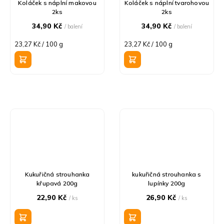
Koláček s náplní makovou
Koláček s náplní tvarohovou
2ks
2ks
34,90 Kč
34,90 Kč
/ balení
/ balení
Měrná
Měrná
23,27 Kč / 100 g
23,27 Kč / 100 g
cena:
cena:
Kukuřičná strouhanka
kukuřičná strouhanka s
křupavá 200g
lupínky 200g
22,90 Kč
26,90 Kč
/ ks
/ ks