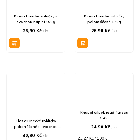
Klasa Linecké koláčky s
Klasa Linecké rohlíčky
ovocnou náplní 150g
polomáčené 170g
28,90 Kč
26,90 Kč
/ ks
/ ks
Knuspi crispbread fitness
150g
Klasa Linecké rohlíčky
polomáčené s ovocnou
34,90 Kč
/ ks
náplní 210g
30,90 Kč
/ ks
Měrná
23,27 Kč / 100 g