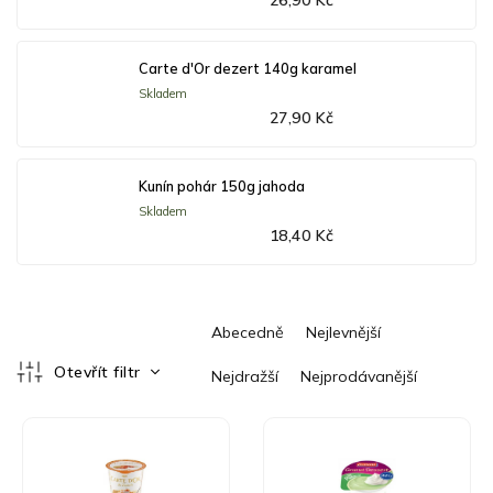
26,90 Kč
Carte d'Or dezert 140g karamel
Skladem
27,90 Kč
Kunín pohár 150g jahoda
Skladem
18,40 Kč
Ř
Abecedně
Nejlevnější
a
z
Otevřít filtr
Nejdražší
Nejprodávanější
e
V
n
ý
í
p
p
i
r