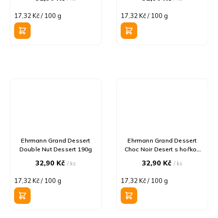
Měrná
Měrná
17,32 Kč / 100 g
17,32 Kč / 100 g
cena:
cena:
Ehrmann Grand Dessert
Ehrmann Grand Dessert
Double Nut Dessert 190g
Choc Noir Desert s hořkou
čokoládou 190g
32,90 Kč
32,90 Kč
/ ks
/ ks
Měrná
Měrná
17,32 Kč / 100 g
17,32 Kč / 100 g
cena:
cena: