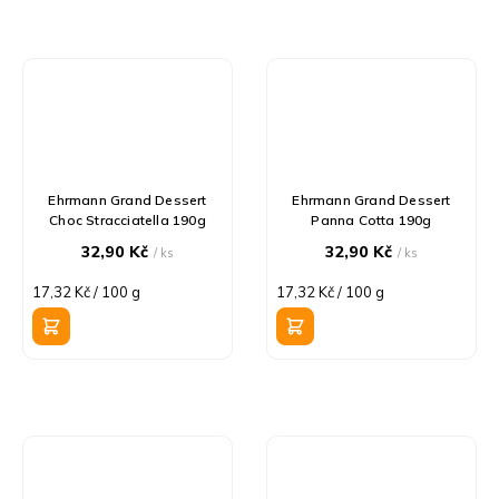
Ehrmann Grand Dessert
Ehrmann Grand Dessert
Choc Stracciatella 190g
Panna Cotta 190g
32,90 Kč
32,90 Kč
/ ks
/ ks
Měrná
Měrná
17,32 Kč / 100 g
17,32 Kč / 100 g
cena:
cena: