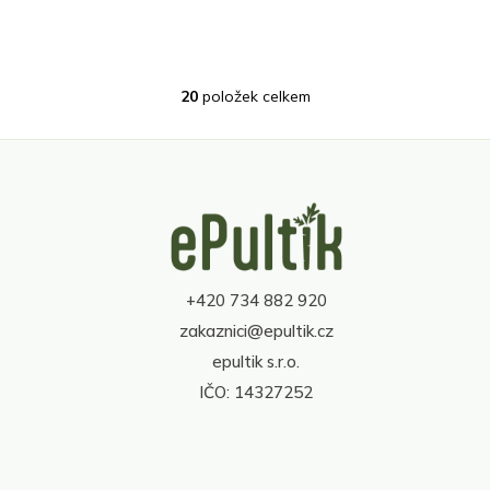
20
položek celkem
O
v
l
á
d
Z
a
á
c
p
í
a
p
t
r
+420 734 882 920
í
v
zakaznici@epultik.cz
k
y
epultik s.r.o.
v
IČO: 14327252
ý
p
i
s
u