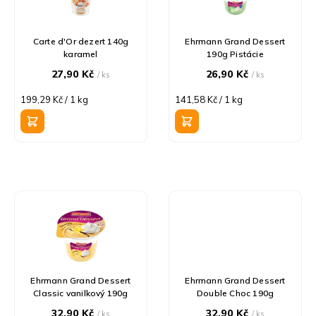
s
o
p
d
r
u
Carte d'Or dezert 140g
Ehrmann Grand Dessert
karamel
190g Pistácie
o
k
d
t
27,90 Kč
26,90 Kč
/ ks
/ ks
u
ů
Měrná
Měrná
199,29 Kč / 1 kg
141,58 Kč / 1 kg
k
cena:
cena:
t
ů
Ehrmann Grand Dessert
Ehrmann Grand Dessert
Classic vanilkový 190g
Double Choc 190g
32,90 Kč
32,90 Kč
/ ks
/ ks