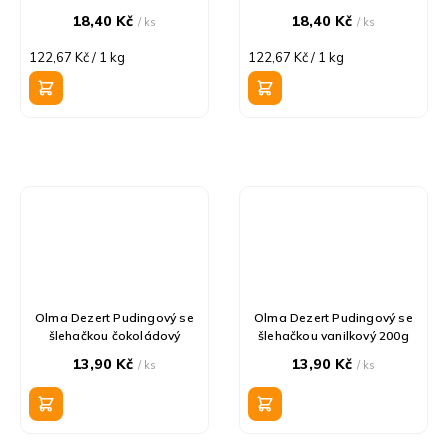
18,40 Kč
18,40 Kč
/ ks
/ ks
Měrná
Měrná
122,67 Kč / 1 kg
122,67 Kč / 1 kg
cena:
cena:
Olma Dezert Pudingový se
Olma Dezert Pudingový se
šlehačkou čokoládový
šlehačkou vanilkový 200g
13,90 Kč
13,90 Kč
/ ks
/ ks