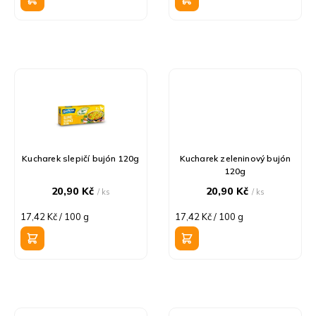
ů
Kucharek slepičí bujón 120g
Kucharek zeleninový bujón
120g
20,90 Kč
20,90 Kč
/ ks
/ ks
Měrná
Měrná
17,42 Kč / 100 g
17,42 Kč / 100 g
cena:
cena: