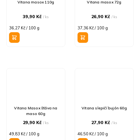
Vitana masox 110g
Vitana masox 72g
39,90 Kč
26,90 Kč
/ ks
/ ks
Měrná
Měrná
36,27 Kč / 100 g
37,36 Kč / 100 g
cena:
cena:
Vitana Masox šťáva na
Vitana slepičí bujón 60g
maso 60g
29,90 Kč
27,90 Kč
/ ks
/ ks
Měrná
Měrná
49,83 Kč / 100 g
46,50 Kč / 100 g
cena:
cena: