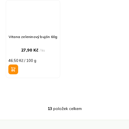
Vitana zeleninový bujón 60g
27,90 Kč
/ ks
Měrná
46,50 Kč / 100 g
cena:
13
položek celkem
O
v
l
á