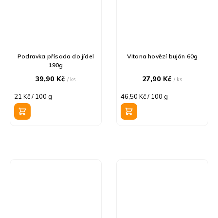
Podravka přísada do jídel
Vitana hovězí bujón 60g
190g
39,90 Kč
27,90 Kč
/ ks
/ ks
Měrná
Měrná
21 Kč / 100 g
46,50 Kč / 100 g
cena:
cena: