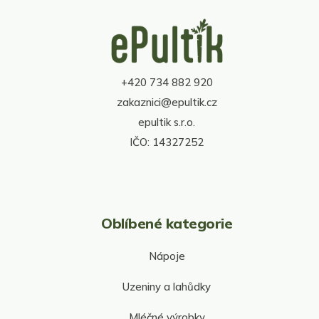
d
Z
a
á
c
p
í
a
p
t
r
+420 734 882 920
í
v
zakaznici@epultik.cz
k
y
epultik s.r.o.
v
IČO: 14327252
ý
p
i
s
u
Oblíbené kategorie
Nápoje
Uzeniny a lahůdky
Mléčné výrobky