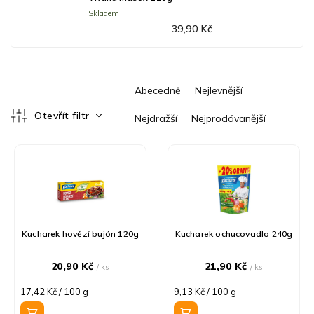
Skladem
39,90 Kč
Ř
Abecedně
Nejlevnější
a
z
Otevřít filtr
Nejdražší
Nejprodávanější
e
V
n
ý
í
p
p
i
r
s
o
p
d
r
u
Kucharek hovězí bujón 120g
Kucharek ochucovadlo 240g
o
k
d
t
20,90 Kč
21,90 Kč
/ ks
/ ks
u
ů
Měrná
Měrná
17,42 Kč / 100 g
9,13 Kč / 100 g
k
cena:
cena:
t