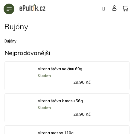
Přejít
na
obsah
Bujóny
Bujóny
Nejprodávanější
Vitana šťáva na čínu 60g
Skladem
29,90 Kč
Vitana šťáva k masu 56g
Skladem
29,90 Kč
Vitana masox 110g