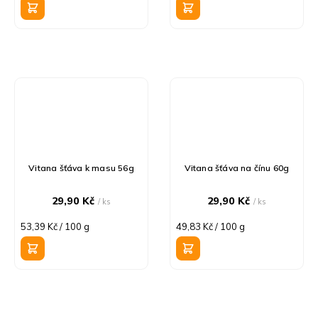
Vitana šťáva k masu 56g
Vitana šťáva na čínu 60g
29,90 Kč
29,90 Kč
/ ks
/ ks
Měrná
Měrná
53,39 Kč / 100 g
49,83 Kč / 100 g
cena:
cena: