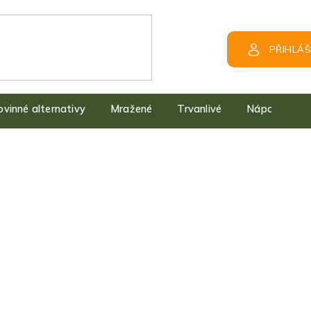
PŘIHLÁŠ
kovinné alternativy
Mražené
Trvanlivé
Nápoje