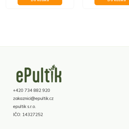
Z
á
p
a
+420 734 882 920
t
í
zakaznici@epultik.cz
epultik s.r.o.
IČO: 14327252