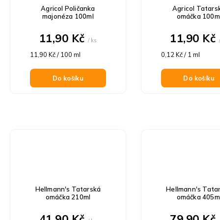
p
o
Agricol Poličanka
Agricol Tatars
r
d
majonéza 100ml
omáčka 100m
o
u
d
11,90 Kč
11,90 Kč
k
/ ks
u
t
Měrná
Měrná
k
11,90 Kč / 100 ml
0,12 Kč / 1 ml
ů
cena:
cena:
t
ů
Do košíku
Do košíku
Hellmann's Tatarská
Hellmann's Tata
omáčka 210ml
omáčka 405m
41,90 Kč
79,90 Kč