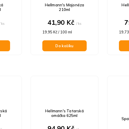
ká
Hellmann's Majonéza
Hel
l
210ml
41,90 Kč
7
/ ks
/ ks
Měrná
Měrn
19,95 Kč / 100 ml
19,73
cena:
cena:
Do košíku
rská
Hellmann's Tatarská
l
omáčka 625ml
Spa
94,90 Kč