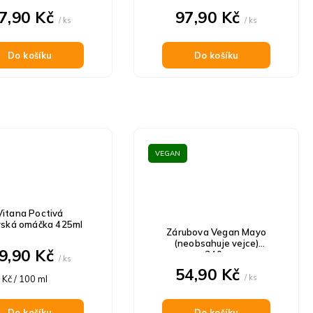
7,90 Kč
97,90 Kč
/ ks
/ ks
Do košíku
Do košíku
VEGAN
Vitana Poctivá
rská omáčka 425ml
Zárubova Vegan Mayo
(neobsahuje vejce)
9,90 Kč
340g
/ ks
54,90 Kč
á
/ ks
 Kč / 100 ml
Do košíku
Do košíku