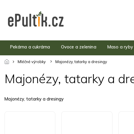
Přejít
na
obsah
Pekárna a cukrárna
Ovoce a zelenina
Maso a ryby
Mléčné výrobky
Majonézy, tatarky a dresingy
Majonézy, tatarky a dr
Majonézy, tatarky a dresingy