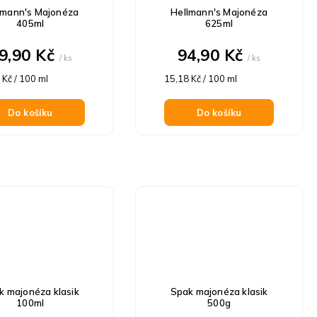
lmann's Majonéza
Hellmann's Majonéza
405ml
625ml
9,90 Kč
94,90 Kč
/ ks
/ ks
á
Měrná
 Kč / 100 ml
15,18 Kč / 100 ml
cena:
Do košíku
Do košíku
k majonéza klasik
Spak majonéza klasik
100ml
500g