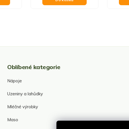
O
v
l
á
d
Oblíbené kategorie
a
c
í
Nápoje
p
r
Uzeniny a lahůdky
v
k
y
Mléčné výrobky
v
ý
Maso
p
i