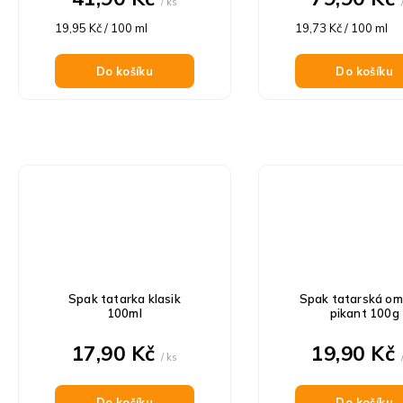
/ ks
Měrná
Měrná
19,95 Kč / 100 ml
19,73 Kč / 100 ml
cena:
cena:
Do košíku
Do košíku
Spak tatarka klasik
Spak tatarská o
100ml
pikant 100g
17,90 Kč
19,90 Kč
/ ks
Do košíku
Do košíku