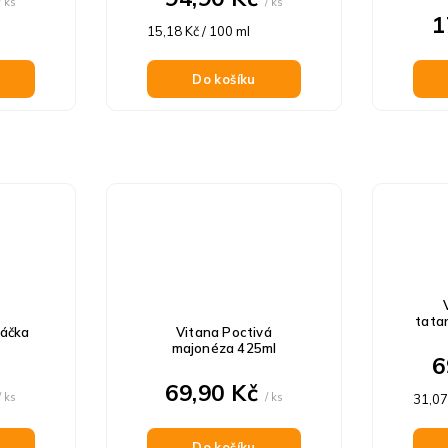
/ ks
/ ks
1
Měrná
15,18 Kč / 100 ml
cena:
Do košíku
tata
máčka
Vitana Poctivá
majonéza 425ml
6
69,90 Kč
/ ks
/ ks
Měrn
31,07
cena:
Do košíku