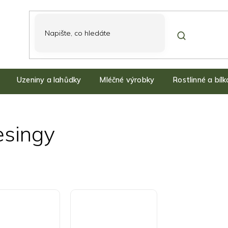
Uzeniny a lahůdky
Mléčné výrobky
Rostlinné a bíl
esingy