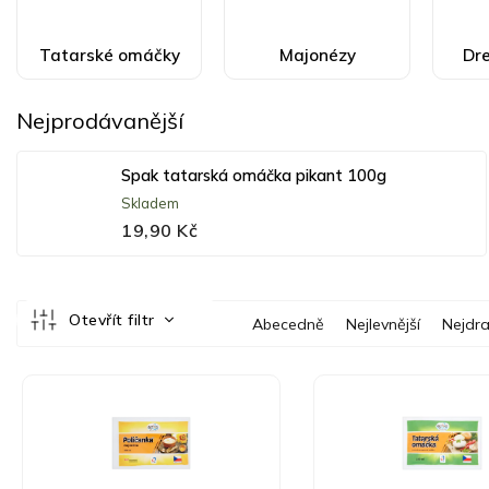
Tatarské omáčky
Majonézy
Dre
Nejprodávanější
Spak tatarská omáčka pikant 100g
Skladem
19,90 Kč
Ř
Otevřít filtr
Abecedně
Nejlevnější
Nejdra
a
z
V
e
ý
n
p
í
i
p
s
r