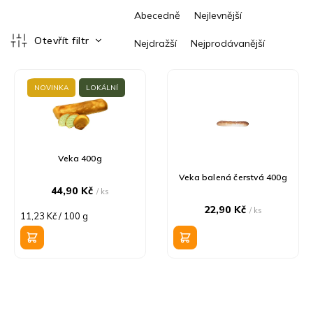
Ř
Abecedně
Nejlevnější
a
z
Otevřít filtr
Nejdražší
Nejprodávanější
e
V
n
ý
í
NOVINKA
LOKÁLNÍ
p
p
i
r
s
o
p
d
r
u
Veka 400g
o
k
Veka balená čerstvá 400g
d
t
44,90 Kč
/ ks
u
ů
22,90 Kč
/ ks
Měrná
11,23 Kč / 100 g
k
cena:
t
ů