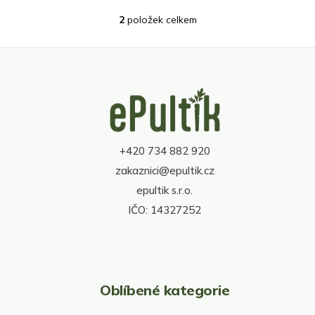
2
položek celkem
O
v
l
á
d
Z
a
á
c
p
í
a
p
t
r
+420 734 882 920
í
v
zakaznici@epultik.cz
k
y
epultik s.r.o.
v
IČO: 14327252
ý
p
i
s
u
Oblíbené kategorie