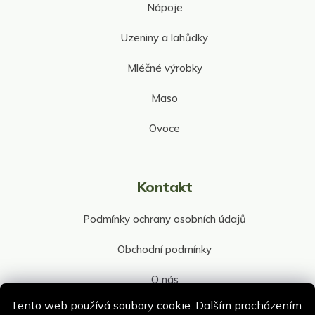
Nápoje
Uzeniny a lahůdky
Mléčné výrobky
Maso
Ovoce
Kontakt
Podmínky ochrany osobních údajů
Obchodní podmínky
O nás
Tento web používá soubory cookie. Dalším procházením
Kontakt společnosti