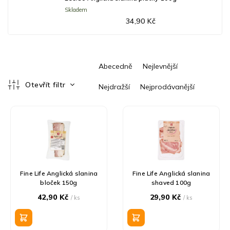
Skladem
34,90 Kč
Ř
Abecedně
Nejlevnější
a
z
Otevřít filtr
Nejdražší
Nejprodávanější
e
V
n
ý
í
p
p
i
r
s
o
p
d
r
u
Fine Life Anglická slanina
Fine Life Anglická slanina
o
k
bloček 150g
shaved 100g
d
t
42,90 Kč
29,90 Kč
/ ks
/ ks
u
ů
k
t