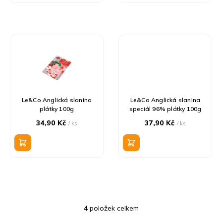
ů
Le&Co Anglická slanina
Le&Co Anglická slanina
plátky 100g
speciál 96% plátky 100g
34,90 Kč
37,90 Kč
/ ks
/ ks
4
položek celkem
O
v