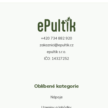
l
á
d
Z
a
á
c
p
í
a
p
t
r
+420 734 882 920
í
v
zakaznici@epultik.cz
k
y
epultik s.r.o.
v
IČO: 14327252
ý
p
i
s
u
Oblíbené kategorie
Nápoje
Uzeniny a lahůdky