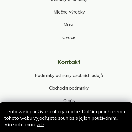
Mléčné výrobky
Maso
Ovoce
Kontakt
Podmínky ochrany osobních údajů
Obchodní podmínky
O nás
Tento web používá soubory cookie. Dalším procházením
Kontakt společnosti
tohoto webu vyjadřujete souhlas s jejich používáním..
Více informací
zde
.