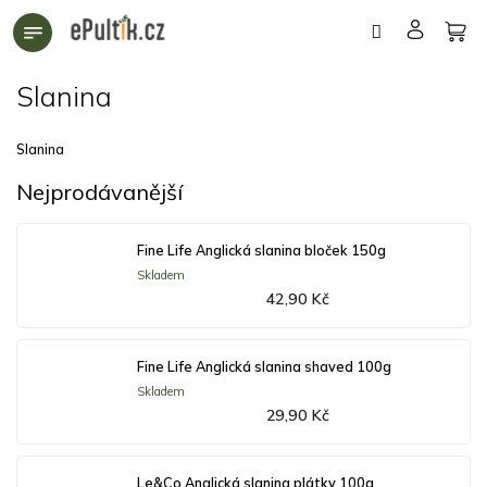
Přejít
na
obsah
Slanina
Slanina
Nejprodávanější
Fine Life Anglická slanina bloček 150g
Skladem
42,90 Kč
Fine Life Anglická slanina shaved 100g
Skladem
29,90 Kč
Le&Co Anglická slanina plátky 100g