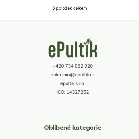
3
položek celkem
O
v
l
á
d
Z
a
á
c
p
í
a
p
t
r
+420 734 882 920
í
v
zakaznici@epultik.cz
k
y
epultik s.r.o.
v
IČO: 14327252
ý
p
i
s
u
Oblíbené kategorie