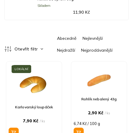
Skladem
11,90 Kč
Ř
Abecedně
Nejlevnější
a
z
Otevřít filtr
Nejdražší
Nejprodávanější
e
V
n
ý
í
LOKÁLNÍ
p
p
i
r
s
o
p
d
r
u
Rohlík nebalený 43g
o
k
Karlovarský loupáček
d
t
2,90 Kč
/ ks
u
ů
7,90 Kč
/ ks
Měrná
6,74 Kč / 100 g
k
cena:
t