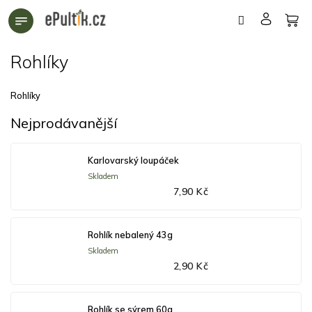
Přejít
na
obsah
Rohlíky
Rohlíky
Nejprodávanější
Karlovarský loupáček
Skladem
7,90 Kč
Rohlík nebalený 43g
Skladem
2,90 Kč
Rohlík se sýrem 60g