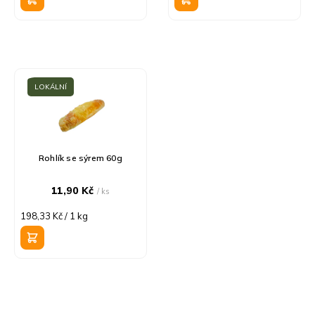
ů
LOKÁLNÍ
Rohlík se sýrem 60g
11,90 Kč
/ ks
Měrná
198,33 Kč / 1 kg
cena: