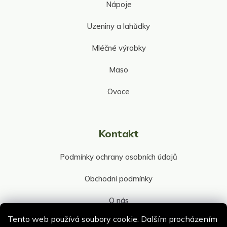
Nápoje
Uzeniny a lahůdky
Mléčné výrobky
Maso
Ovoce
Kontakt
Podmínky ochrany osobních údajů
Obchodní podmínky
O nás
Tento web používá soubory cookie. Dalším procházením
Kontakt společnosti