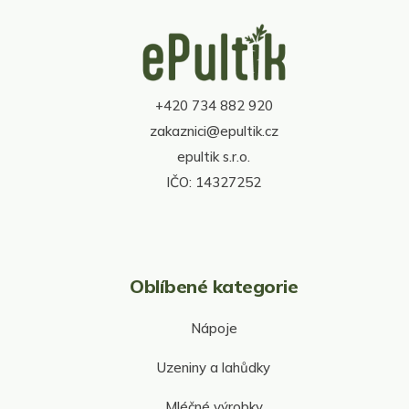
d
Z
a
á
c
p
í
a
p
t
r
+420 734 882 920
í
v
zakaznici@epultik.cz
k
y
epultik s.r.o.
v
IČO: 14327252
ý
p
i
s
u
Oblíbené kategorie
Nápoje
Uzeniny a lahůdky
Mléčné výrobky