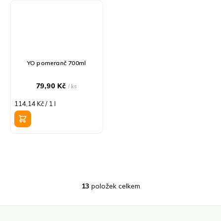
YO pomeranč 700ml
79,90 Kč
/ ks
Měrná
114,14 Kč / 1 l
cena:
13
položek celkem
O
v
l
á