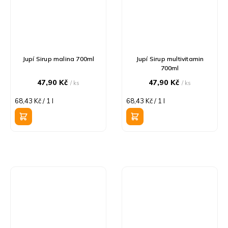
Jupí Sirup malina 700ml
Jupí Sirup multivitamin
700ml
47,90 Kč
47,90 Kč
/ ks
/ ks
Měrná
Měrná
68,43 Kč / 1 l
68,43 Kč / 1 l
cena:
cena: