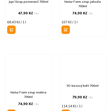
Jupí Sirup pomeranč 700ml
Natur Farm sirup jahoda
700ml
47,90 Kč
74,90 Kč
/ ks
/ ks
Měrná
Měrná
68,43 Kč / 1 l
107 Kč / 1 l
cena:
cena:
YO bezový květ 700ml
Natur Farm sirup malina
700ml
79,90 Kč
/ ks
74,90 Kč
/ ks
Měrná
114,14 Kč / 1 l
cena: