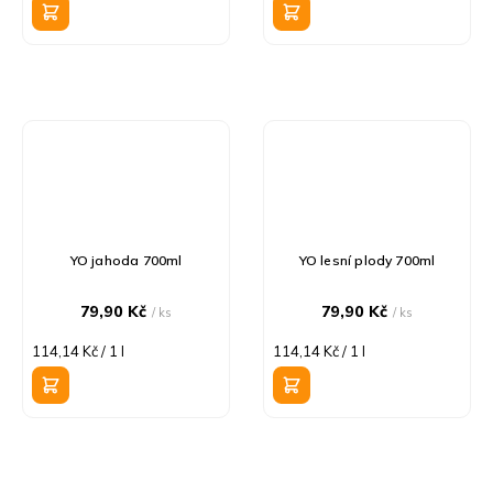
YO jahoda 700ml
YO lesní plody 700ml
79,90 Kč
79,90 Kč
/ ks
/ ks
Měrná
Měrná
114,14 Kč / 1 l
114,14 Kč / 1 l
cena:
cena: