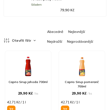
Skladem
79,90 Kč
Ř
Abecedně
Nejlevnější
a
z
Otevřít filtr
Nejdražší
Nejprodávanější
e
V
n
ý
í
p
p
i
r
s
o
p
d
r
u
Caprio Sirup jahoda 700ml
Caprio Sirup pomeranč
700ml
o
k
d
t
29,90 Kč
29,90 Kč
/ ks
/ ks
u
ů
Měrná
Měrná
42,71 Kč / 1 l
42,71 Kč / 1 l
k
cena:
cena:
t