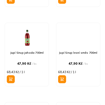
ů
Jupí Sirup jahoda 700ml
Jupí Sirup lesní směs 700ml
47,90 Kč
47,90 Kč
/ ks
/ ks
Měrná
Měrná
68,43 Kč / 1 l
68,43 Kč / 1 l
cena:
cena: