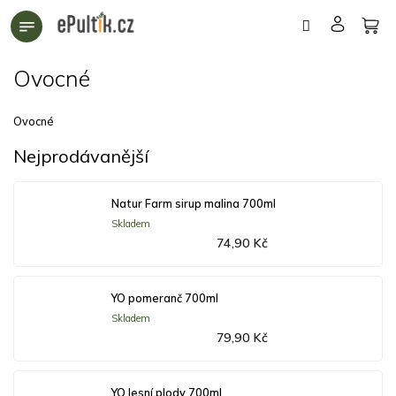
Přejít
na
obsah
Ovocné
Ovocné
Nejprodávanější
Natur Farm sirup malina 700ml
Skladem
74,90 Kč
YO pomeranč 700ml
Skladem
79,90 Kč
YO lesní plody 700ml