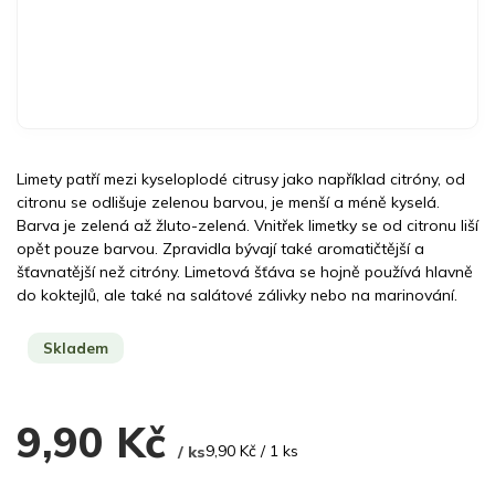
Limety patří mezi kyseloplodé citrusy jako například citróny, od
citronu se odlišuje zelenou barvou, je menší a méně kyselá.
Barva je zelená až žluto-zelená. Vnitřek limetky se od citronu liší
opět pouze barvou. Zpravidla bývají také aromatičtější a
šťavnatější než citróny. Limetová šťáva se hojně používá hlavně
do koktejlů, ale také na salátové zálivky nebo na marinování.
Skladem
9,90 Kč
Měrná
9,90 Kč / 1 ks
/ ks
cena: