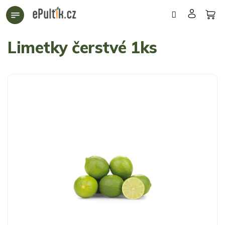
Přejít
na
obsah
Limetky čerstvé 1ks