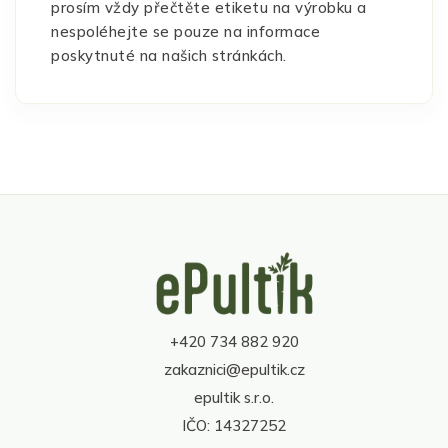
prosím vždy přečtěte etiketu na výrobku a
nespoléhejte se pouze na informace
poskytnuté na našich stránkách.
Z
á
p
a
t
+420 734 882 920
í
zakaznici@epultik.cz
epultik s.r.o.
IČO: 14327252