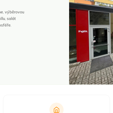
he, výběrovou
llu, salát
sféře.