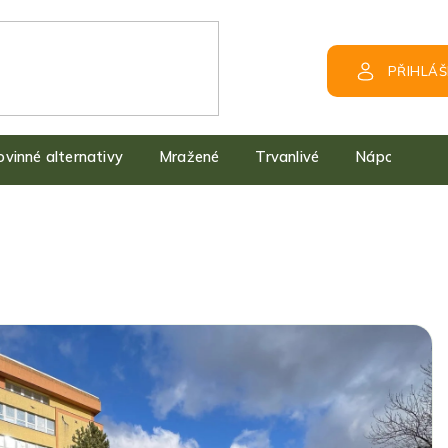
PŘIHLÁŠ
kovinné alternativy
Mražené
Trvanlivé
Nápoje