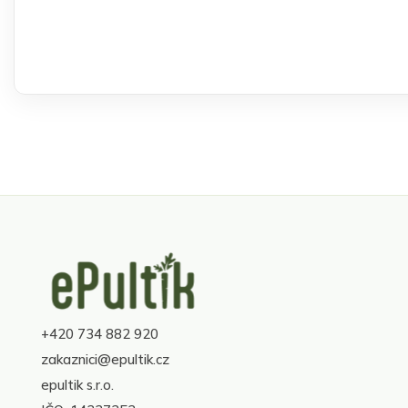
Z
á
p
+420 734 882 920
a
zakaznici@epultik.cz
t
epultik s.r.o.
í