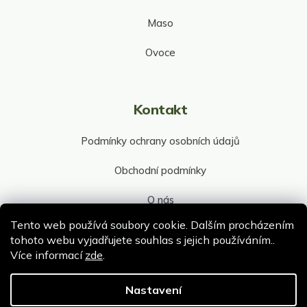
Maso
Ovoce
Kontakt
Podmínky ochrany osobních údajů
Obchodní podmínky
O nás
Tento web používá soubory cookie. Dalším procházením
Kontakt společnosti
tohoto webu vyjadřujete souhlas s jejich používáním..
Více informací
zde
.
Nastavení
Copyright 2026
ePultik.cz
. Všechna práva vyhrazena.
Upravit nastavení cookies