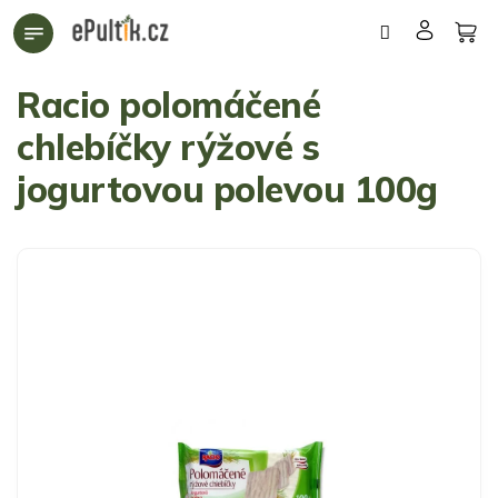
Přejít
na
obsah
Racio polomáčené
chlebíčky rýžové s
jogurtovou polevou 100g