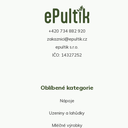
Z
á
p
a
t
+420 734 882 920
í
zakaznici@epultik.cz
epultik s.r.o.
IČO: 14327252
Oblíbené kategorie
Nápoje
Uzeniny a lahůdky
Mléčné výrobky