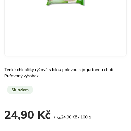
Tenké chlebíčky rýžové s bílou polevou s jogurtovou chutí.
Pufovaný výrobek.
Skladem
24,90 Kč
Měrná
24,90 Kč / 100 g
/ ks
cena: