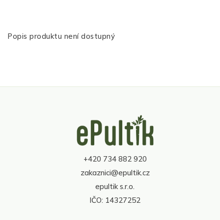
Popis produktu není dostupný
Z
á
p
a
t
+420 734 882 920
í
zakaznici@epultik.cz
epultik s.r.o.
IČO: 14327252