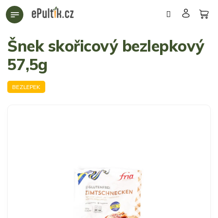
Přejít
na
obsah
Šnek skořicový bezlepkový
57,5g
BEZLEPEK