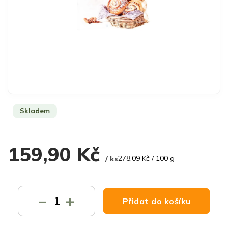
Skladem
159,90 Kč
Měrná
278,09 Kč / 100 g
/ ks
cena:
−
+
Přidat do košíku