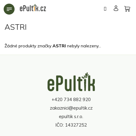
Přejít
na
obsah
ASTRI
Žádné produkty značky
ASTRI
nebyly nalezeny...
Z
á
p
a
t
+420 734 882 920
í
zakaznici@epultik.cz
epultik s.r.o.
IČO: 14327252