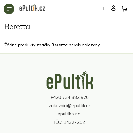
Přejít
na
obsah
Beretta
Žádné produkty značky
Beretta
nebyly nalezeny...
Z
á
p
a
t
+420 734 882 920
í
zakaznici@epultik.cz
epultik s.r.o.
IČO: 14327252