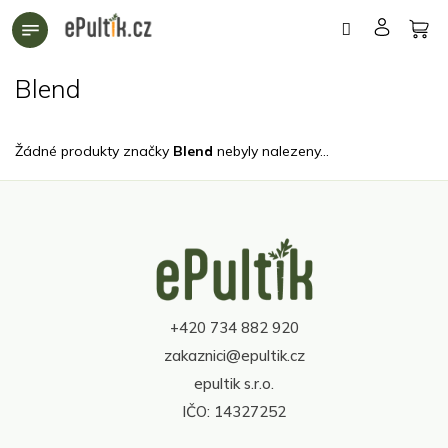
Přejít
na
obsah
Blend
Žádné produkty značky
Blend
nebyly nalezeny...
Z
á
p
a
t
+420 734 882 920
í
zakaznici@epultik.cz
epultik s.r.o.
IČO: 14327252