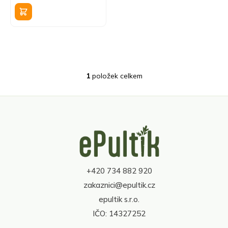
k
cena:
t
ů
1
položek celkem
O
v
l
á
d
Z
a
á
c
p
í
a
p
t
r
+420 734 882 920
í
v
zakaznici@epultik.cz
k
y
epultik s.r.o.
v
IČO: 14327252
ý
p