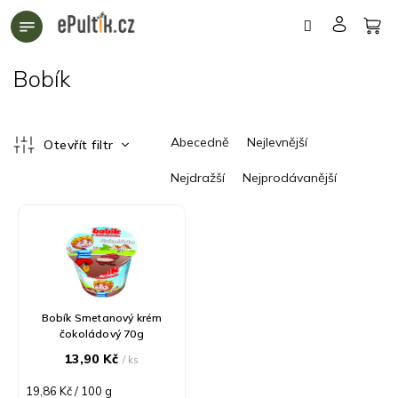
Přejít
na
obsah
Bobík
Ř
Abecedně
Nejlevnější
Otevřít filtr
a
z
Nejdražší
Nejprodávanější
e
n
V
í
ý
p
p
r
i
o
s
d
p
Bobík Smetanový krém
u
r
čokoládový 70g
k
o
13,90 Kč
/ ks
t
d
ů
u
Měrná
19,86 Kč / 100 g