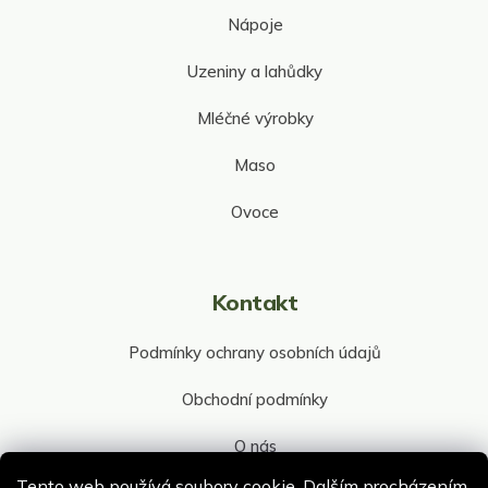
Nápoje
Uzeniny a lahůdky
Mléčné výrobky
Maso
Ovoce
Kontakt
Podmínky ochrany osobních údajů
Obchodní podmínky
O nás
Tento web používá soubory cookie. Dalším procházením