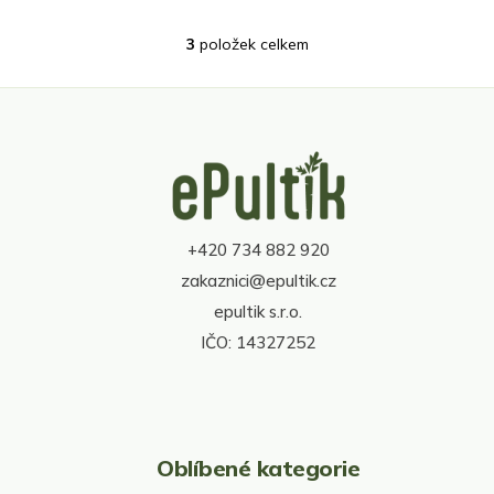
3
položek celkem
O
v
l
á
d
Z
a
á
c
p
í
a
p
t
r
+420 734 882 920
í
v
zakaznici@epultik.cz
k
y
epultik s.r.o.
v
IČO: 14327252
ý
p
i
s
u
Oblíbené kategorie