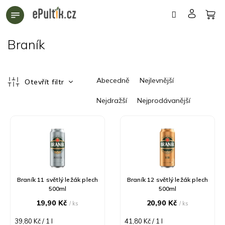
Přejít
na
obsah
Braník
Ř
Abecedně
Nejlevnější
Otevřít filtr
a
z
Nejdražší
Nejprodávanější
e
n
V
í
ý
p
p
r
i
o
s
d
p
Braník 11 světlý ležák plech
Braník 12 světlý ležák plech
u
r
500ml
500ml
k
o
19,90 Kč
20,90 Kč
/ ks
/ ks
t
d
ů
u
Měrná
Měrná
39,80 Kč / 1 l
41,80 Kč / 1 l