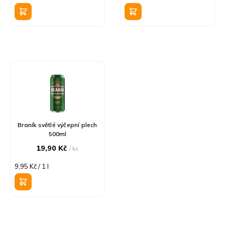
k
cena:
cena:
t
ů
Braník světlé výčepní plech
500ml
19,90 Kč
/ ks
Měrná
9,95 Kč / 1 l
cena: