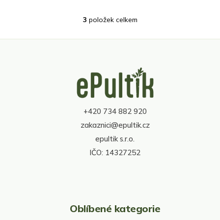
3
položek celkem
O
v
l
á
d
Z
a
á
c
p
í
a
p
t
r
+420 734 882 920
í
v
zakaznici@epultik.cz
k
y
epultik s.r.o.
v
IČO: 14327252
ý
p
i
s
u
Oblíbené kategorie