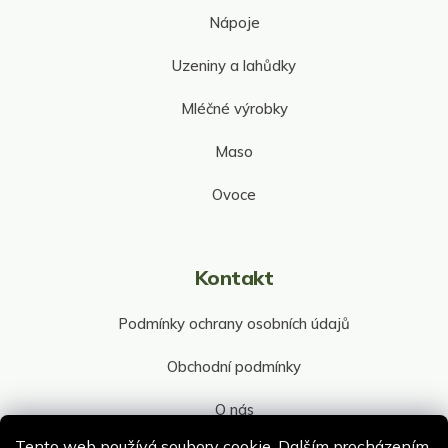
Nápoje
Uzeniny a lahůdky
Mléčné výrobky
Maso
Ovoce
Kontakt
Podmínky ochrany osobních údajů
Obchodní podmínky
O nás
Tento web používá soubory cookie. Dalším procházením