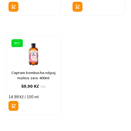
k
cena:
cena:
t
ů
BIO
Captain kombucha nápoj
malina zero 400ml
59,90 Kč
/ ks
Měrná
14,98 Kč / 100 ml
cena: