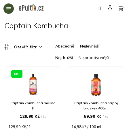
Přejít
na
obsah
Captain Kombucha
Ř
Abecedně
Nejlevnější
Otevřít filtr
a
z
Nejdražší
Nejprodávanější
e
n
V
í
ý
BIO
p
p
r
i
o
s
d
p
Captain kombucha malina
Captain kombucha nápoj
u
r
1l
broskev 400ml
k
o
129,90 Kč
59,90 Kč
/ ks
/ ks
t
d
ů
u
Měrná
Měrná
129,90 Kč / 1 l
14,98 Kč / 100 ml